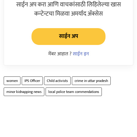
साईन अप करा आणि वाचकांसाठी लिहिलेल्या खास
कन्टेन्टचा मिळवा अमर्याद ॲक्सेस
साईन अप
मेंबर आहात ?
साईन इन
women
IPS Officer
Child activists
crime in uttar pradesh
minor kidnapping news
local police team commendations