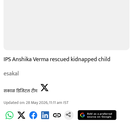
IPS Anshika Verma rescued kidnapped child
esakal
सकाळ डिजिटल टीम
Updated on
:
28 May 2026, 11:11 am
IST
Add as a preferred
source on Google