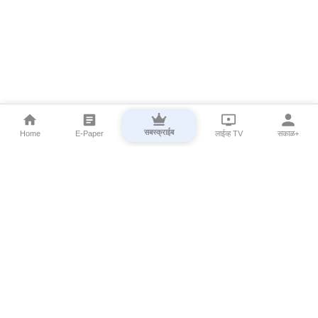
सबस्क्राईब
Home
E-Paper
लाईव्ह TV
सकाळ+
⌄
Marathi News
⌄
About Esakal