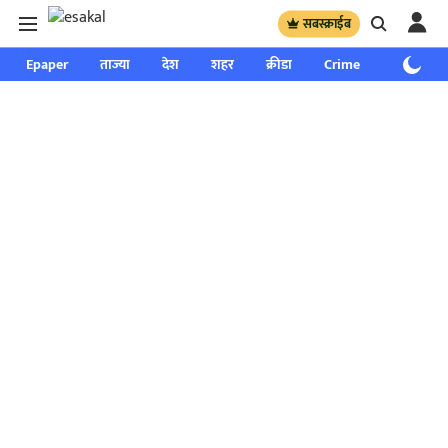
सबस्क्राईब
Epaper
ताज्या
देश
शहर
क्रीडा
Crime
साप्ताहिक