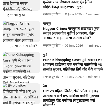
मुलीचा ताबा देण्यास नकार; मुंबईतील
महिलेविरुद्ध अपहरणाचा गुन्हा
सकाळ वृत्तसेवा
11 June 2026
1
min read
नागपूर
Nagpur Crime: नागपुरात खळबळ! फूस
लावून अल्पवयीन मुलीचं अपहरण, नंतर
अत्याचार अन्...; कसा लागला शोध?
सकाळ वृत्तसेवा
05 June 2026
1
min read
पुणे
Pune Kidnapping Case: पुणे स्टेशनवरून
अपहरण झालेल्या एक वर्षांच्या बालिकेची १६
तासांत सुटका; महिलेसह तिघे दौंड येथे पकडले
सकाळ वृत्तसेवा
31 May 2026
1
min read
देश
UP: २५ महिला शिलेदारांची फौज अन् ७२
तासांचा थरार! IPS अंशिका वर्मांनी गुंडांच्या
तावडीतून दीड वर्षाच्या चिमुरड्याला कसं
सोडवलं?