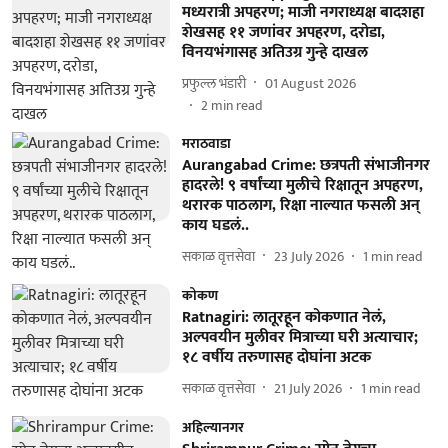
मध्यरात्री अपहरण; माजी नगराध्यक्ष बादशहा
शेखसह ११ जणांवर अपहरण, दरोडा,
विनयभंगासह अतिउग्र गुन्हे दाखल
प्रफुल्ल भंडारी
01 August 2026
2
min read
मराठवाडा
Aurangabad Crime: छत्रपती संभाजीनगर
हादरले! ९ वर्षांच्या मुलीचे रिक्षातून अपहरण,
थरारक पाठलाग, रिक्षा नाल्यात फसली अन्
काय घडलं..
सकाळ वृत्तसेवा
23 July 2026
1
min read
कोकण
Ratnagiri: लातूरहून कोकणात नेलं,
अल्पवयीन मुलीवर मित्राच्या घरी अत्याचार;
१८ वर्षीय तरुणासह दोघांना अटक
सकाळ वृत्तसेवा
21 July 2026
1
min read
अहिल्यानगर