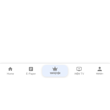
सबस्क्राईब
Home
E-Paper
लाईव्ह TV
सकाळ+