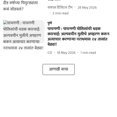
सकाळ डिजिटल टीम
28 May 2026
2
min read
पुणे
पाचगणी : पाचगणी पोलिसांची धडक
कारवाई: अल्पवयीन मुलीचे अपहरण करून
अत्याचार करणाऱ्या नराधमास २४ तासांत
बेड्या!
CD
18 May 2026
1
min read
आणखी वाचा