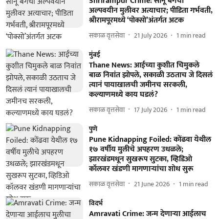
Shrirampur Crime: सोनू बेगचा
अल्पवयीन मुलीवर अत्याचार; पीडिता गर्भवती,
श्रीरामपूरमध्ये ‘पोक्सो’अंतर्गत अटक
सकाळ वृत्तसेवा
21 July 2026
1
min read
मुंबई
Thane News: आईच्या कुशीत चिमुकले
बाळ निवांत झोपले, सकाळी उठताच जे दिसलं
त्यानं पायाखालची जमीनच सरकली,
कल्याणमध्ये काय घडलं?
सकाळ वृत्तसेवा
17 July 2026
1
min read
पुणे
Pune Kidnapping Foiled: कोंढवा येथील
१७ वर्षीय मुलीचे अपहरण उधळले;
झारखंडमधून सुखरूप सुटका, व्हिडिओ
कॉलवर खंडणी मागणाऱ्यांचा शोध सुरू
सकाळ वृत्तसेवा
21 June 2026
1
min read
विदर्भ
Amravati Crime: जन्म देणाऱ्या आईलाच