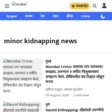
सबस्क्राईब
Epaper
ताज्या
देश
शहर
क्रीडा
Crime
साप्ताहिक
minor kidnapping news
मुंबई
Mumbai Crime: मामाचा राग भाच्यावर
काढला, तरुणानं १ वर्षीय चिमुकल्याचं
अपहरण केलं, डोंबिवलीत बंद रिक्षात सोडून
फरार
शर्मिला वाळुंज : सकाळ वृत्तसेवा
03 August 2026
2
min read
पुणे
Daund Kidnapping: दौंडमध्ये तरुणीचे