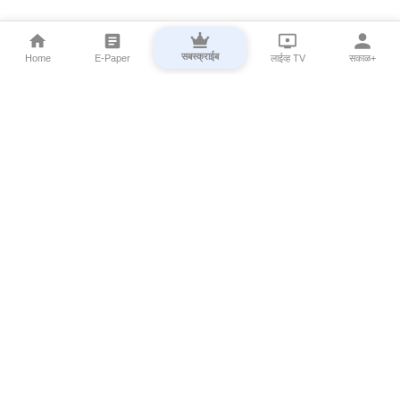
सबस्क्राईब
Home
E-Paper
लाईव्ह TV
सकाळ+
⌄
Marathi News
⌄
About Esakal
⌄
Digital Products
⌄
Sakal Programs
⌄