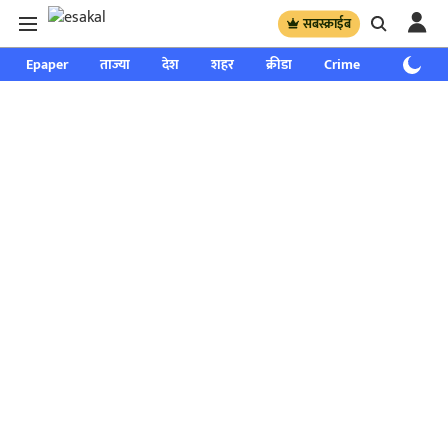
सबस्क्राईब
Epaper
ताज्या
देश
शहर
क्रीडा
Crime
साप्ताहिक