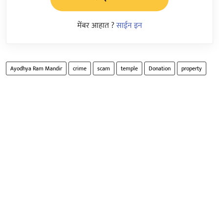
मेंबर आहात ?
साईन इन
Ayodhya Ram Mandir
crime
scam
temple
Donation
property