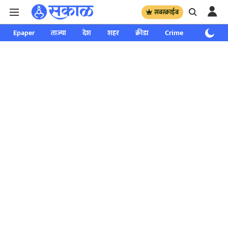
सबस्क्राईब
Epaper
ताज्या
देश
शहर
क्रीडा
Crime
साप्ताहिक