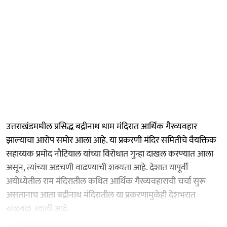
उत्तराखंडमधील प्रसिद्ध बद्रीनाथ धाम मंदिरात आर्थिक गैरव्यवहार
झाल्याचा आरोप समोर आला आहे. या प्रकरणी मंदिर समितीचे वैयक्तिक
सहाय्यक प्रमोद नौटियाल यांच्या विरोधात गुन्हा दाखल करण्यात आला
असून, त्यांच्या अडचणी वाढण्याची शक्यता आहे. देशात यापूर्वी
अयोध्येतील राम मंदिरातील कथित आर्थिक गैरव्यवहाराची चर्चा सुरू
असतानाच आता बद्रीनाथ मंदिरातील या प्रकरणामुळेही देशभरात
खळबळ उडाली आहे.