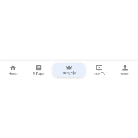
सबस्क्राईब
Home
E-Paper
लाईव्ह TV
सकाळ+