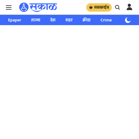
सबस्क्राईब
Epaper
ताज्या
देश
शहर
क्रीडा
Crime
साप्ताहिक