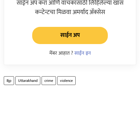
साईन अप करा आणि वाचकांसाठी लिहिलेल्या खास
कन्टेन्टचा मिळवा अमर्याद ॲक्सेस
साईन अप
मेंबर आहात ?
साईन इन
Bjp
Uttarakhand
crime
violence