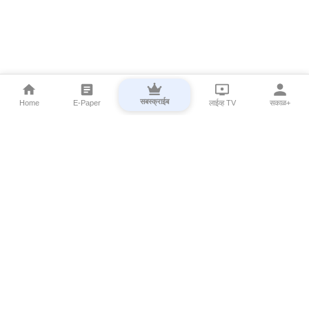
सबस्क्राईब
Home
E-Paper
लाईव्ह TV
सकाळ+
⌄
Marathi News
⌄
About Esakal