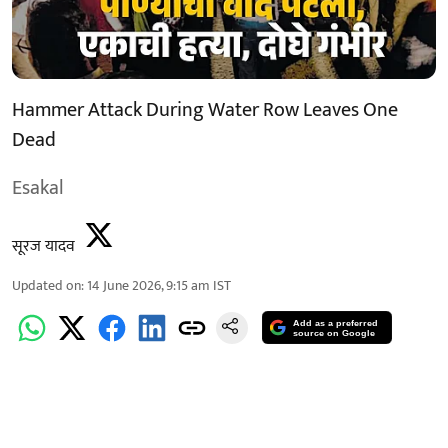
Hammer Attack During Water Row Leaves One
Dead
Esakal
सूरज यादव
Updated on
:
14 June 2026, 9:15 am
IST
Add as a preferred
source on Google