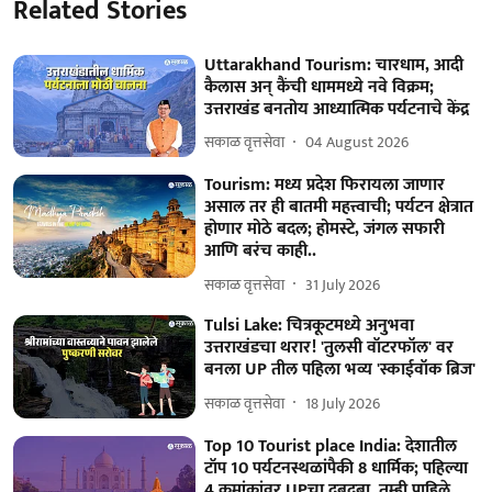
Related Stories
Uttarakhand Tourism: चारधाम, आदी
कैलास अन् कैंची धाममध्ये नवे विक्रम;
उत्तराखंड बनतोय आध्यात्मिक पर्यटनाचे केंद्र
सकाळ वृत्तसेवा
04 August 2026
Tourism: मध्य प्रदेश फिरायला जाणार
असाल तर ही बातमी महत्त्वाची; पर्यटन क्षेत्रात
होणार मोठे बदल; होमस्टे, जंगल सफारी
आणि बरंच काही..
सकाळ वृत्तसेवा
31 July 2026
Tulsi Lake: चित्रकूटमध्ये अनुभवा
उत्तराखंडचा थरार! 'तुलसी वॉटरफॉल' वर
बनला UP तील पहिला भव्य 'स्काईवॉक ब्रिज'
सकाळ वृत्तसेवा
18 July 2026
Top 10 Tourist place India: देशातील
टॉप 10 पर्यटनस्थळांपैकी 8 धार्मिक; पहिल्या
4 क्रमांकांवर UPचा दबदबा, तुम्ही पाहिले