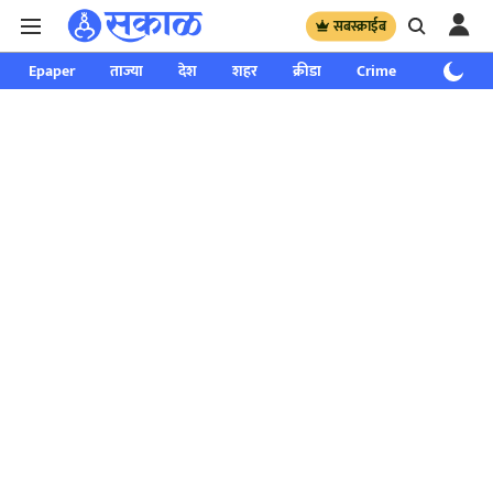
सबस्क्राईब
Epaper
ताज्या
देश
शहर
क्रीडा
Crime
साप्ताहिक