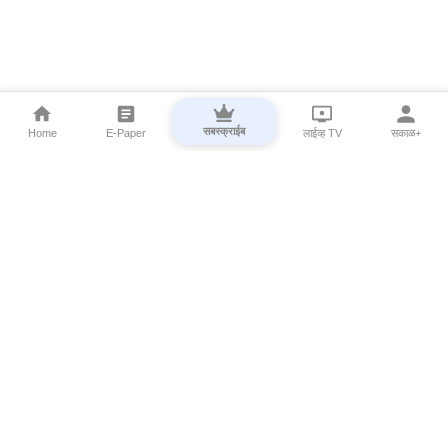
सबस्क्राईब
Home
E-Paper
लाईव्ह TV
सकाळ+
⌄
Marathi News
⌄
About Esakal
⌄
Digital Products