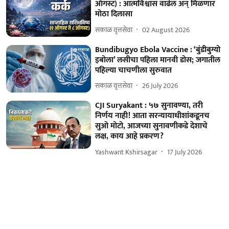
ऑगस्ट) : आत्मविश्वास वाढेल अन् मिळणार
मोठा दिलासा
सकाळ वृत्तसेवा
02 August 2026
Bundibugyo Ebola Vaccine : ‘बुंडीबुग्यो
इबोला’ लसीचा पहिला मानवी डोस; जगातील
पहिल्या चाचणीला सुरुवात
सकाळ वृत्तसेवा
26 July 2026
CJI Suryakant : ५७ सुनावण्या, तरी
निर्णय नाही! आता सरन्यायाधीशांकडूनच
सुओ मोटो, आजच्या सुनावणीकडे देशाचे
लक्ष, काय आहे प्रकरण?
Yashwant Kshirsagar
17 July 2026