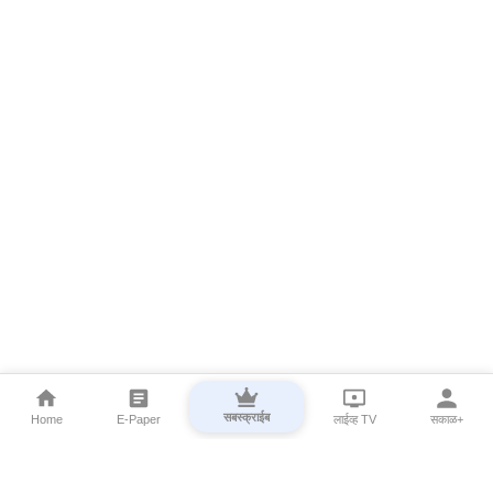
सबस्क्राईब
Home
E-Paper
लाईव्ह TV
सकाळ+