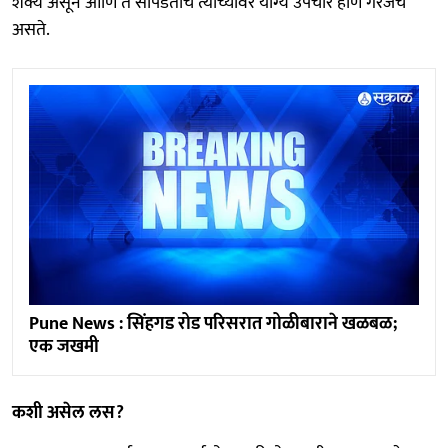
शक्य असून आणि ते सापडताच त्याच्यावर योग्य उपचार होणे गरजेचे
असते.
Pune News : सिंहगड रोड परिसरात गोळीबाराने खळबळ;
एक जखमी
कशी असेल लस?