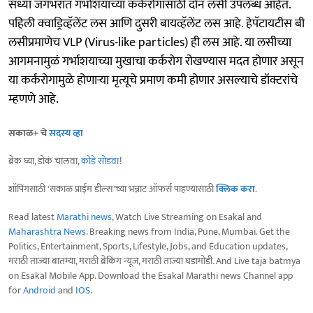
सध्या जगभरात गर्भाशयाच्या कर्करोगासाठी दोन लसी उपलब्ध आहेत.
पहिली क्वाड्रिव्हॅलेंट लस आणि दुसरी बायव्हॅलेंट लस आहे. हेपॅटायटीस बी
लसीप्रमाणेच VLP (Virus-like particles) ही लस आहे. या लसीच्या
आगमनामुळं गर्भाशयाच्या मुखाचा कर्करोग रोखण्यास मदत होणार असून
या कर्करोगामुळे होणाऱ्या मृत्यूचे प्रमाण कमी होणार असल्याचे डॉक्टरांचे
म्हणणे आहे.
सकाळ+ चे
सदस्य व्हा
ब्रेक घ्या, डोकं चालवा,
कोडे सोडवा
!
शॉपिंगसाठी 'सकाळ प्राईम डील्स'च्या भन्नाट ऑफर्स पाहण्यासाठी
क्लिक करा
.
Read latest
Marathi news
, Watch Live Streaming on Esakal and
Maharashtra News
. Breaking news from India, Pune, Mumbai. Get the
Politics, Entertainment, Sports, Lifestyle, Jobs, and Education updates,
मराठी ताज्या बातम्या, मराठी ब्रेकिंग न्यूज, मराठी ताज्या घडामोडी. And Live taja batmya
on Esakal Mobile App. Download the Esakal Marathi news Channel app
for
Android
and
IOS
.