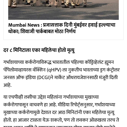
Mumbai News : प्रजासत्ताक दिनी मुंबईवर हवाई हल्ल्याचा
धोका; शिवाजी पार्कबाबत मोठा निर्णय
दर ८ मिनिटाला एका महिलेचा होतो मृत्यू
गर्भाशयाच्या कर्करोगाविरूद्ध भारतातील पहिल्या कॉड्रिव्हेलंट ह्यूमन
पॅपिलोमाव्हायरस वॅक्सिन (qHPV) ला नुकतीच भारताच्या ड्रग कंट्रोलर
जनरल ऑफ इंडिया (DCGI)ने मार्केट ऑथरायजेशनसाठी मंजूरी दिली
आहे.
या एचपीव्ही लसीचा उद्देश महिलांना गर्भाशयाच्या मुखाच्या
कर्करोगापासून वाचवणे हा आहे. मीडिया रिपोर्ट्सनुसार, गर्भाशयाच्या
मुखाच्या कर्करोगामुळे देशात दर आठ मिनिटांनी एका महिलेचा मृत्यू
होतो. हा आजार टाळता येऊ शकतो, पण तो लवकर ओळखला तरच ते