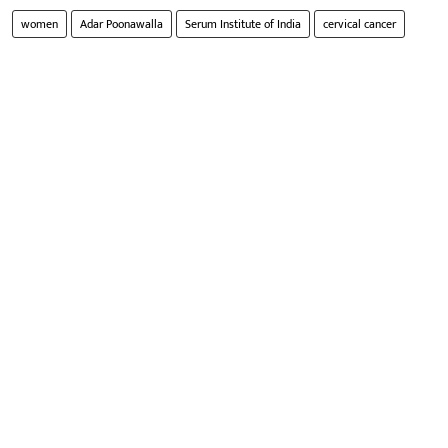
women
Adar Poonawalla
Serum Institute of India
cervical cancer