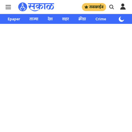
सबस्क्राईब
Epaper
ताज्या
देश
शहर
क्रीडा
Crime
साप्ताहिक