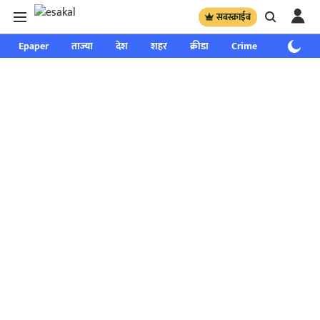
सबस्क्राईब
Epaper
ताज्या
देश
शहर
क्रीडा
Crime
साप्ताहिक