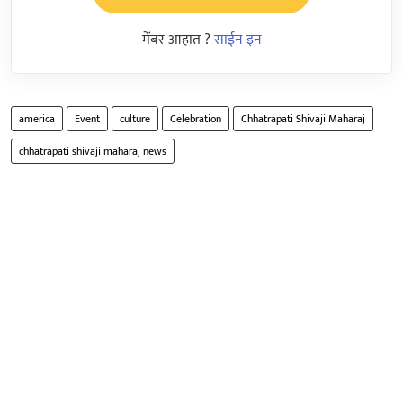
मेंबर आहात ?
साईन इन
america
Event
culture
Celebration
Chhatrapati Shivaji Maharaj
chhatrapati shivaji maharaj news