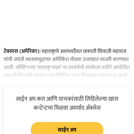
टेक्सास (अमेरिका):
महाराष्ट्राचे आराध्यदैवत छत्रपती शिवाजी महाराज
यांची जयंती सातासमुद्रापार अमेरिकेत मोठ्या उत्साहात साजरी करण्यात
आली. ऑस्टिनच्या ‘महाराष्ट्र माझा’ या स्वयंसेवी संस्थेच्या वतीने आयोजित
छत्रपती शिवाजी महाराज जयंतीनिमित्त भव्य मिरवणूक काढण्यात आली.
साईन अप करा आणि वाचकांसाठी लिहिलेल्या खास
कन्टेन्टचा मिळवा अमर्याद ॲक्सेस
साईन अप