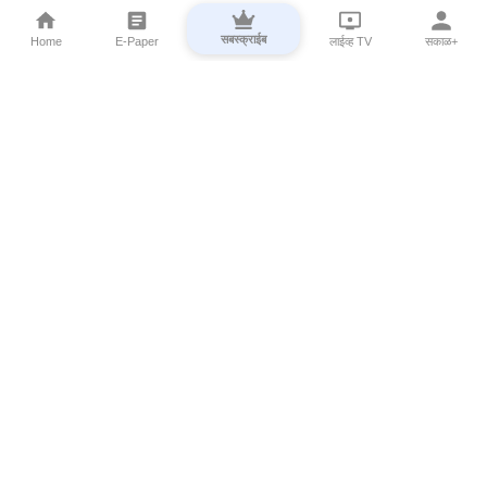
सबस्क्राईब
Home
E-Paper
लाईव्ह TV
सकाळ+
⌄
Marathi News
⌄
About Esakal
⌄
Digital Products
⌄
Sakal Programs
⌄
Print Products