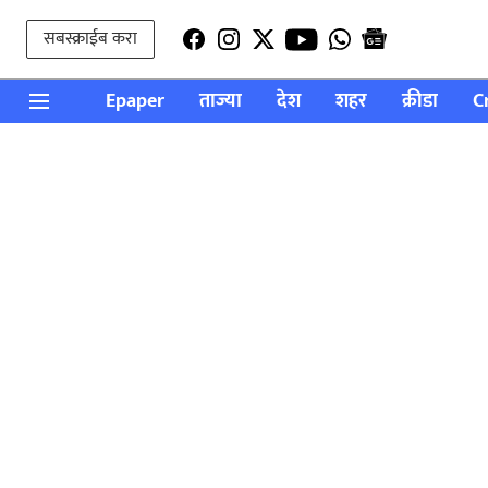
सबस्क्राईब करा
Epaper
ताज्या
देश
शहर
क्रीडा
C