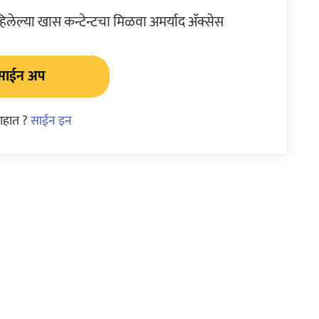
ेल्या खास कन्टेन्टचा मिळवा अमर्याद ॲक्सेस
साईन अप
आहात ?
साईन इन