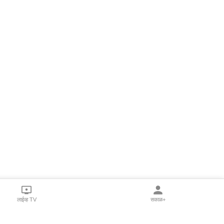
लाईव्ह TV
सकाळ+