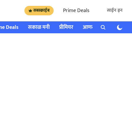
Prime Deals
साईन इन
सबस्क्राईब
me Deals
सकाळ मनी
प्रीमियर
आणखी
राशी भविष्य