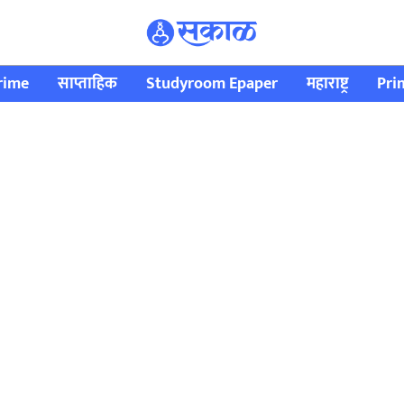
rime
साप्ताहिक
Studyroom Epaper
महाराष्ट्र
Pri