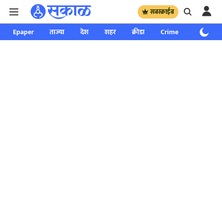
सबस्क्राईब
Epaper
ताज्या
देश
शहर
क्रीडा
Crime
साप्ताहिक