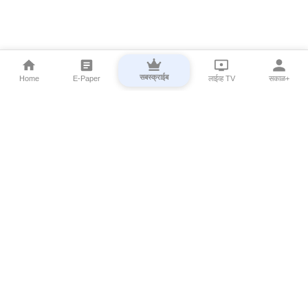
सबस्क्राईब
Home
E-Paper
लाईव्ह TV
सकाळ+
⌄
Marathi News
⌄
About Esakal
⌄
Digital Products