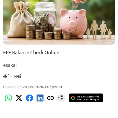
EPF Balance Check Online
esakal
संतोष कानडे
Updated on
:
20 June 2026, 4:07 pm
IST
Add as a preferred
source on Google