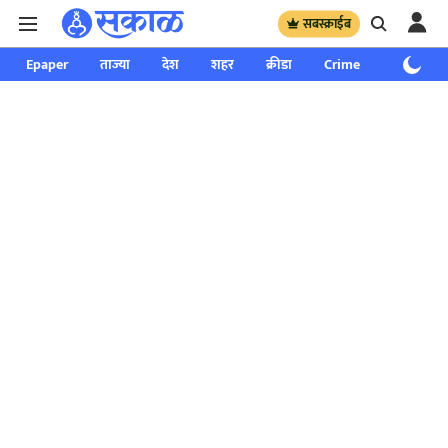
सबस्क्राईब
Epaper
ताज्या
देश
शहर
क्रीडा
Crime
साप्ताहिक