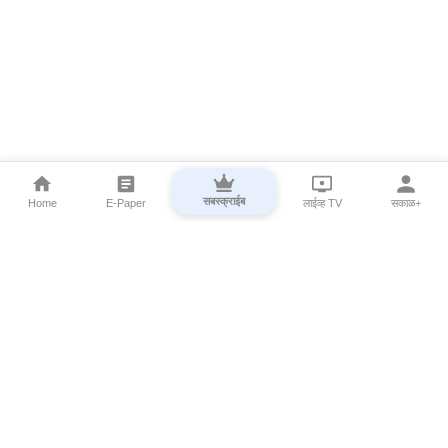
सबस्क्राईब
Home
E-Paper
लाईव्ह TV
सकाळ+
⌄
Marathi News