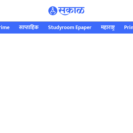
rime
साप्ताहिक
Studyroom Epaper
महाराष्ट्र
Pri