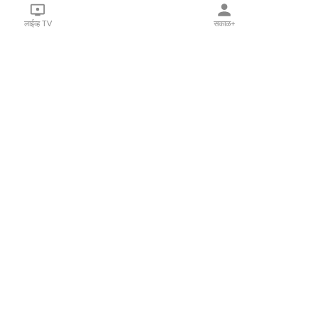
लाईव्ह TV
सकाळ+
l Programs
Print Products
Sakal Saptahik
hka
Family Doctor
 Crowdfunding
Sakal Publications