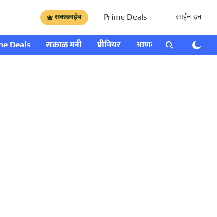
Prime Deals
साईन इन
सबस्क्राईब
me Deals
सकाळ मनी
प्रीमियर
आणखी
राशी भविष्य