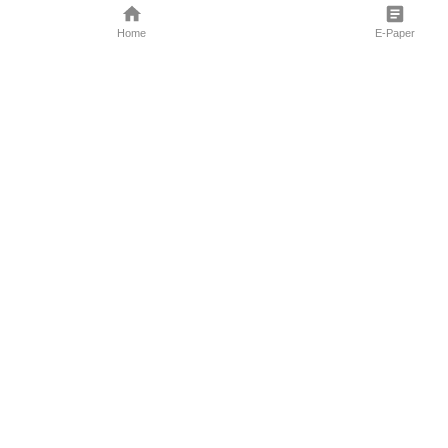
Home
E-Paper
Follow Us
Marathi News
Maharashtra N
Entertainment 
Sports News