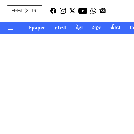
सबस्क्राईब करा
Epaper
ताज्या
देश
शहर
क्रीडा
C