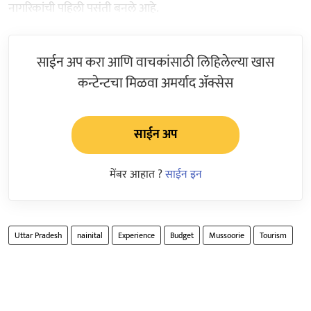
नागरिकांची पहिली पसंती बनले आहे.
साईन अप करा आणि वाचकांसाठी लिहिलेल्या खास
कन्टेन्टचा मिळवा अमर्याद ॲक्सेस
साईन अप
मेंबर आहात ?
साईन इन
Uttar Pradesh
nainital
Experience
Budget
Mussoorie
Tourism