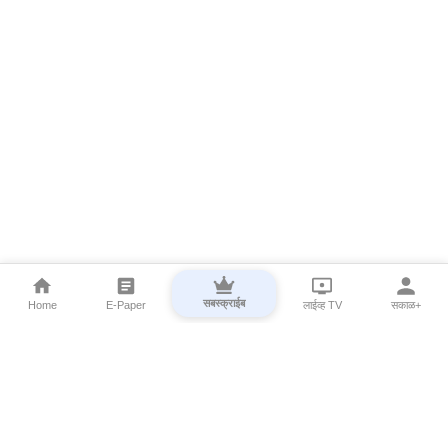
सबस्क्राईब
Home
E-Paper
लाईव्ह TV
सकाळ+