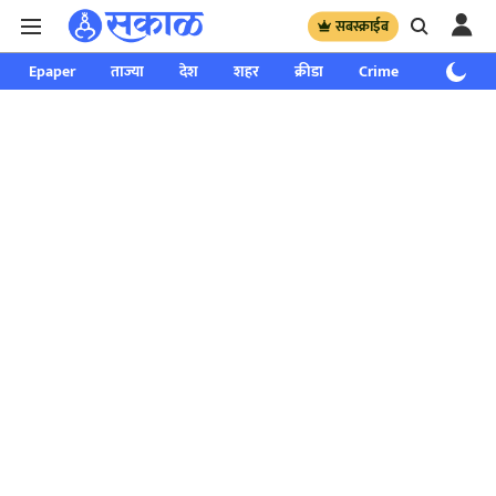
सबस्क्राईब
Epaper
ताज्या
देश
शहर
क्रीडा
Crime
साप्ताहिक