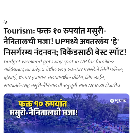
देश
Tourism: फक्त १० रुपयांत मसुरी-
नैनितालची मजा! UPमध्ये अवतरलंय 'हे'
निसर्गरम्य नंदनवन; विकेंडसाठी बेस्ट स्पॉट!
budget weekend getaway spot in UP for families:
गाझियाबादच्या करेहडा येथील १७५ एकरांवर पसरलेले सिटी फॉरेस्ट;
हिरवाई, थंडगार हवामान, तलावांमधील बोटिंग, जिप लाईन,
सायकलिंगसह मसुरी-नैनितालची अनुभूती आता NCRच्या शेजारीच