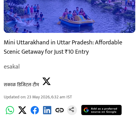
Mini Uttarakhand in Uttar Pradesh: Affordable
Scenic Getaway for Just ₹10 Entry
esakal
सकाळ डिजिटल टीम
Updated on
:
23 May 2026, 6:32 am
IST
Add as a preferred
source on Google