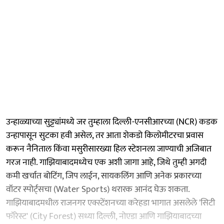
उन्हाळ्याच्या सुट्ट्यांमध्ये जर तुम्हाला दिल्ली-एनसीआरच्या (NCR) कडक
उन्हापासून सुटका हवी असेल, तर आता शेकडो किलोमीटरचा प्रवास
करून नैनिताल किंवा मसुरीसारख्या हिल स्टेशनला जाण्याची अजिबात
गरज नाही. गाझियाबादमध्येच एक अशी जागा आहे, जिथे तुम्ही अगदी
कमी खर्चात बोटिंग, जिप लाईन, सायकलिंग आणि अनेक प्रकारच्या
वॉटर स्पोर्ट्सचा (Water Sports) थरारक आनंद घेऊ शकता.
गाझियाबादमधील राजनगर एक्स्टेंशनच्या करेहडा भागात असलेले 'सिटी
फॉरेस्ट' (City Forest) सध्या दिल्ली, नोएडा आणि गाझियाबादच्या