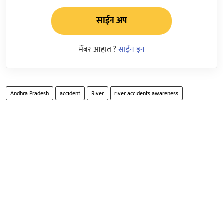
साईन अप
मेंबर आहात ?
साईन इन
Andhra Pradesh
accident
River
river accidents awareness