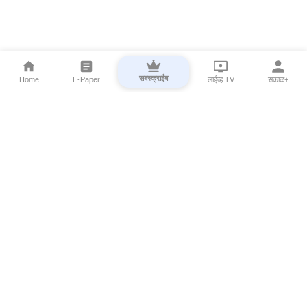
सबस्क्राईब
Home
E-Paper
लाईव्ह TV
सकाळ+
⌄
Marathi News
⌄
About Esakal
⌄
Digital Products