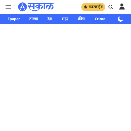
सबस्क्राईब
Epaper
ताज्या
देश
शहर
क्रीडा
Crime
साप्ताहिक