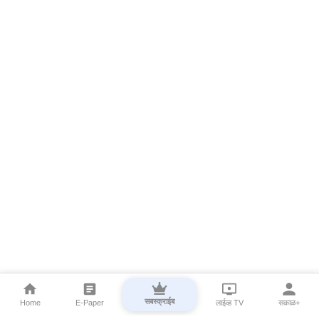
सबस्क्राईब
Home
E-Paper
लाईव्ह TV
सकाळ+