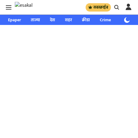
सबस्क्राईब
Epaper
ताज्या
देश
शहर
क्रीडा
Crime
साप्ताहिक