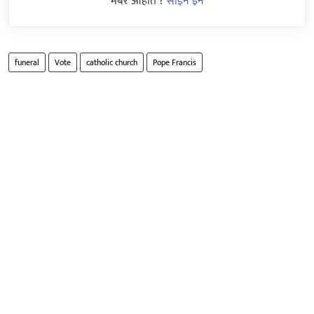
मेंबर आहात ?
साईन इन
funeral
Vote
catholic church
Pope Francis