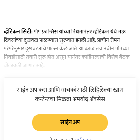
व्हॅटिकन सिटी:
पोप फ्रान्सिस यांच्या निधनानंतर व्हॅटिकन येथे नऊ
दिवसांच्या दुखवटा पाळण्यास सुरुवात झाली आहे. प्राचीन रोमन
परंपरेनुसार दुखवट्याचे पालन केले जाते. या काळातच नवीन पोपच्या
निवडीसाठी तयारी सुरू होत असून यानंतर कार्डिनल्सची विशेष बैठक
बोलावली जाणार आहे.
साईन अप करा आणि वाचकांसाठी लिहिलेल्या खास
कन्टेन्टचा मिळवा अमर्याद ॲक्सेस
साईन अप