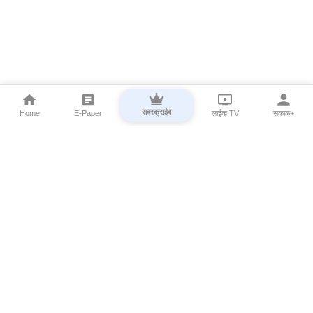
सबस्क्राईब
Home
E-Paper
लाईव्ह TV
सकाळ+
⌄
Marathi News