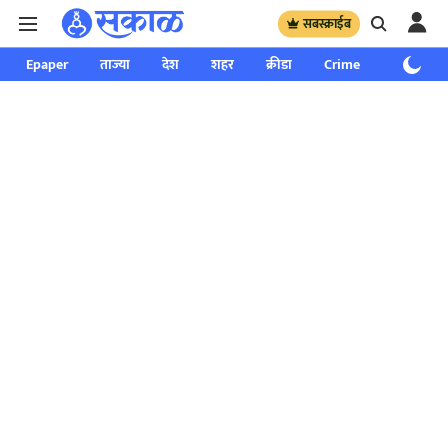
सबस्क्राईब
Epaper
ताज्या
देश
शहर
क्रीडा
Crime
साप्ताहिक