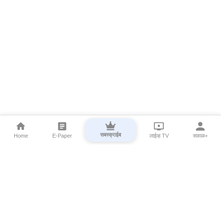
सबस्क्राईब
Home
E-Paper
लाईव्ह TV
सकाळ+