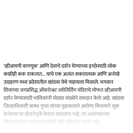
'व्हीआयपी वागणूक' आणि देवाचे दर्शन घेण्याच्या इच्छेसाठी लोक
काहीही करू शकतात... याचे एक अत्यंत सकारात्मक आणि अनोखे
उदाहरण मध्य प्रदेशातील खांडवा येथे पाहायला मिळाले. भगवान
शिवाच्या जगप्रसिद्ध ओंकारेश्वर ज्योतिर्लिंग मंदिराचे मोफत व्हीआयपी
दर्शन घेण्यासाठी भाविकांनी मोठ्या संख्येने रक्तदान केले आहे. खांडवा
जिल्हाधिकारी ऋषभ गुप्ता यांच्या पुढाकाराने आरोग्य विभागाने सुरू
केलेल्या या योजनेमुळे केवळ खांडवाच नव्हे, तर आसपासच्या
जिल्ह्यांमधील रक्तपेढ्यांमध्येही मोठे परिवर्तन घडले आहे.