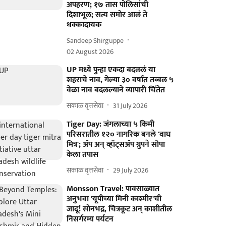
अपहरण; १७ तास पोलिसांची
दिशाभूल; सत्य समोर आलं ते
धक्कादायक
Sandeep Shirguppe
02 August 2026
UP मध्ये पुन्हा एकदा बदललं या
शहराचे नाव, गेल्या ३० वर्षांत तब्बल ५
वेळा नाव बदलल्याने व्यापारी चिंतेत
सकाळ वृत्तसेवा
31 July 2026
Tiger Day: जंगलाच्या ५ किमी
परिसरातील १२० नागरिक बनले 'वाघ
मित्र'; ॲप अन् व्हॉट्सॲप ग्रुपने सोपा
केला तपास
सकाळ वृत्तसेवा
29 July 2026
Monsson Travel: पावसाळ्यात
अनुभवा 'यूपीच्या मिनी काश्मीर'ची
जादू! सोनभद्र, चित्रकूट अन् काशीतील
निसर्गरम्य पर्यटन