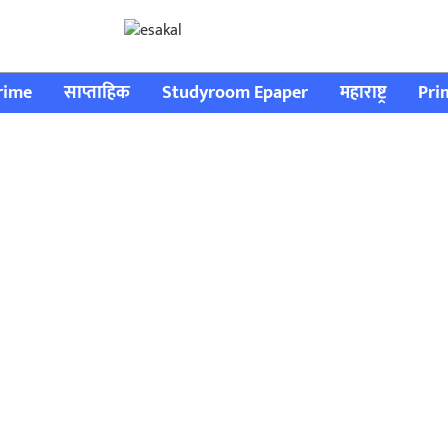
rime
साप्ताहिक
Studyroom Epaper
महाराष्ट्र
Pri