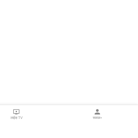
लाईव्ह TV
सकाळ+