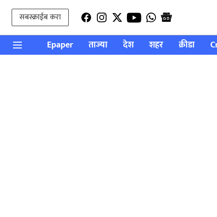
सबस्क्राईब करा
Epaper
ताज्या
देश
शहर
क्रीडा
C