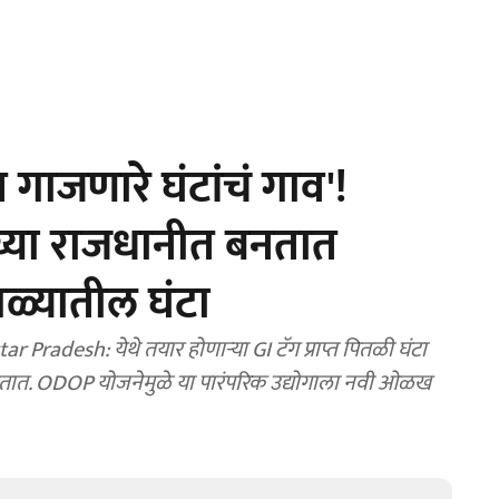
ाजणारे घंटांचं गाव'!
्या राजधानीत बनतात
ा गळ्यातील घंटा
Pradesh: येथे तयार होणाऱ्या GI टॅग प्राप्त पितळी घंटा
ात होतात. ODOP योजनेमुळे या पारंपरिक उद्योगाला नवी ओळख