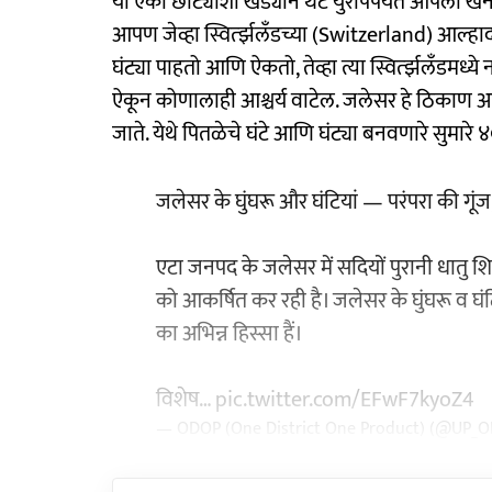
या एका छोट्याशा खेड्याने थेट युरोपपर्यंत आपली खन
आपण जेव्हा स्विर्त्झलँडच्या (Switzerland) आल्हा
घंट्या पाहतो आणि ऐकतो, तेव्हा त्या स्विर्त्झलँडमध्ये
ऐकून कोणालाही आश्चर्य वाटेल. जलेसर हे ठिकाण 
जाते. येथे पितळेचे घंटे आणि घंट्या बनवणारे सुमारे
जलेसर के घुंघरू और घंटियां — परंपरा की गूं
एटा जनपद के जलेसर में सदियों पुरानी धातु
को आकर्षित कर रही है। जलेसर के घुंघरू व घंटिय
का अभिन्न हिस्सा हैं।
विशेष…
pic.twitter.com/EFwF7kyoZ4
— ODOP (One District One Product) (@UP_