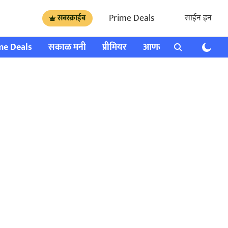
Prime Deals
साईन इन
सबस्क्राईब
me Deals
सकाळ मनी
प्रीमियर
आणखी
राशी भविष्य