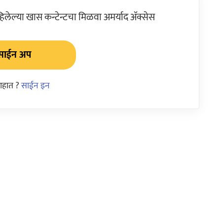
ेल्या खास कन्टेन्टचा मिळवा अमर्याद ॲक्सेस
साईन अप
आहात ?
साईन इन