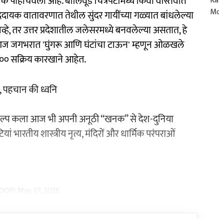
क पोहोचवली आहे. बॉलिवूड चित्रपटांमध्ये किंवा वास्तवात
ददायक वातावरणात तेथील सुंदर गायींच्या गळ्यात बांधलेल्या
 नव्हे, तर उत्तर प्रदेशातील जलेसरमध्ये बनवलेल्या असतात, हे
आज जगभरात 'घुंगरू आणि घंटांचा टाऊन' म्हणून ओळखले
 ४०० सक्रिय कारखाने आहेत.
ज, पहचान की ध्वनि
 शिल्प कला आज भी अपनी अनूठी “खनक” से देश-दुनिया
ां भारतीय शास्त्रीय नृत्य, मंदिरों और धार्मिक परंपराओं
ODOP)
May 27, 2026