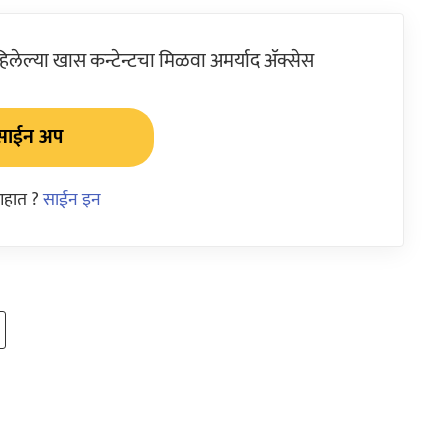
ेल्या खास कन्टेन्टचा मिळवा अमर्याद ॲक्सेस
साईन अप
आहात ?
साईन इन