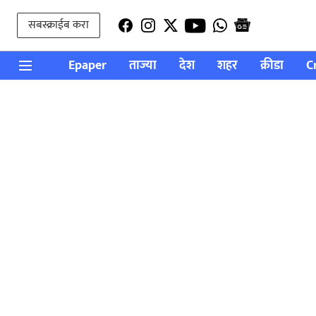
सबस्क्राईब करा
Epaper
ताज्या
देश
शहर
क्रीडा
C