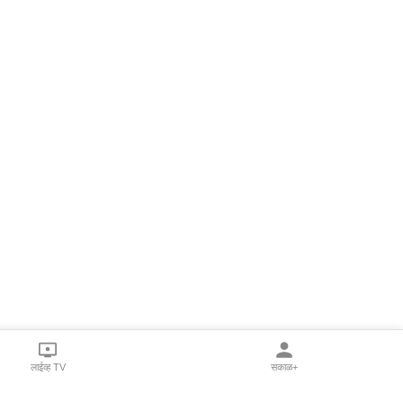
लाईव्ह TV
सकाळ+