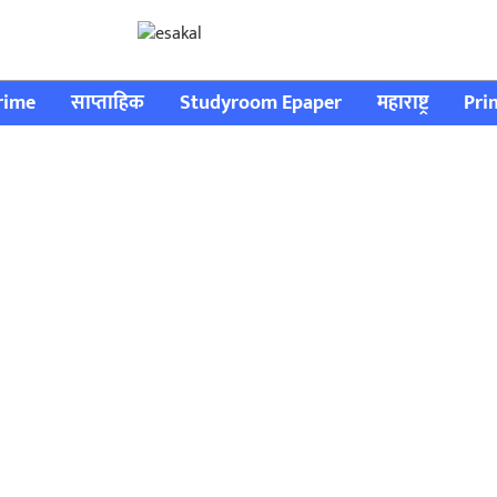
rime
साप्ताहिक
Studyroom Epaper
महाराष्ट्र
Pri