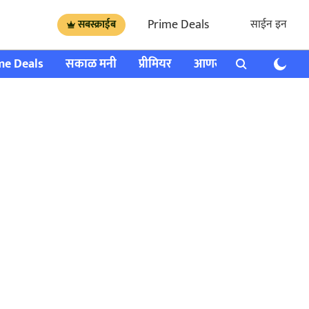
Prime Deals
साईन इन
सबस्क्राईब
me Deals
सकाळ मनी
प्रीमियर
आणखी
राशी भविष्य