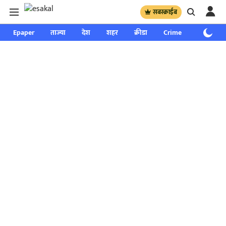
सबस्क्राईब
Epaper
ताज्या
देश
शहर
क्रीडा
Crime
साप्ताहिक