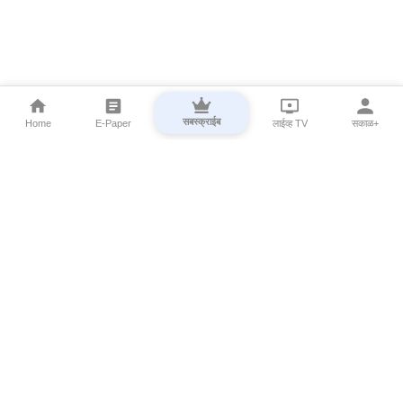
सबस्क्राईब
Home
E-Paper
लाईव्ह TV
सकाळ+
⌄
Marathi News
⌄
About Esakal
⌄
Digital Products