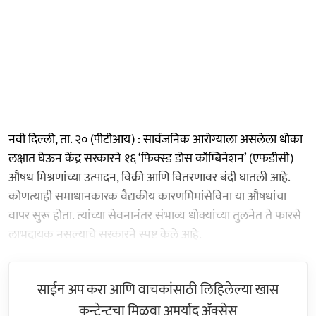
नवी दिल्ली, ता. २० (पीटीआय) : सार्वजनिक आरोग्याला असलेला धोका
लक्षात घेऊन केंद्र सरकारने १६ ‘फिक्स्ड डोस कॉम्बिनेशन’ (एफडीसी)
औषध मिश्रणांच्या उत्पादन, विक्री आणि वितरणावर बंदी घातली आहे.
कोणत्याही समाधानकारक वैद्यकीय कारणमिमांसेविना या औषधांचा
वापर सुरू होता. त्यांच्या सेवनानंतर संभाव्य धोक्यांच्या तुलनेत ते फारसे
लाभदायक नसल्याचे सरकारने स्पष्ट केले आहे.
साईन अप करा आणि वाचकांसाठी लिहिलेल्या खास
कन्टेन्टचा मिळवा अमर्याद ॲक्सेस