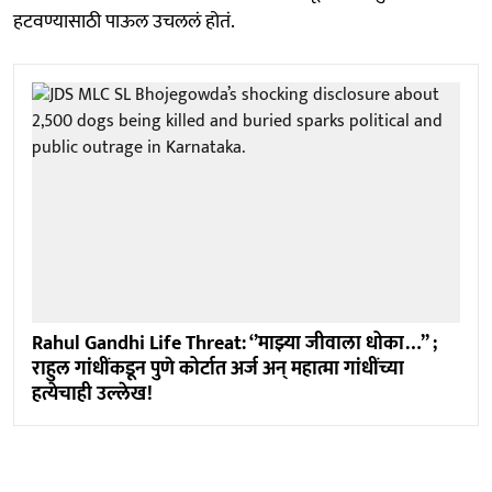
हटवण्यासाठी पाऊल उचललं होतं.
Rahul Gandhi Life Threat: ‘’माझ्या जीवाला धोका…’’ ;
राहुल गांधींकडून पुणे कोर्टात अर्ज अन् महात्मा गांधींच्या
हत्येचाही उल्लेख!