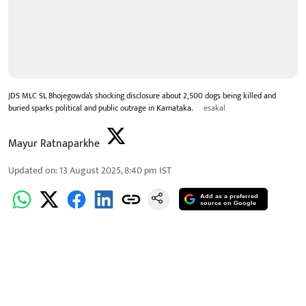
JDS MLC SL Bhojegowda’s shocking disclosure about 2,500 dogs being killed and
buried sparks political and public outrage in Karnataka.
esakal
Mayur Ratnaparkhe
Updated on
:
13 August 2025, 8:40 pm
IST
Add as a preferred
source on Google