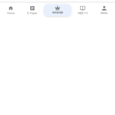
सबस्क्राईब
Home
E-Paper
लाईव्ह TV
सकाळ+
⌄
Marathi News
⌄
About Esakal
⌄
Digital Products
⌄
Sakal Programs
⌄
Print Products