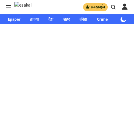
सबस्क्राईब
Epaper
ताज्या
देश
शहर
क्रीडा
Crime
साप्ताहिक