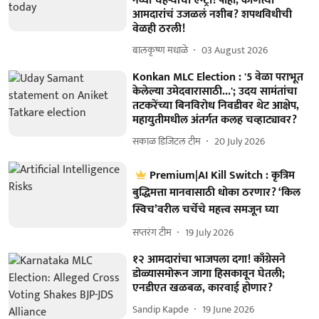
नव्या चेहऱ्यांची एन्ट्री! पाहा, कोणत्या
आमदारांचं उजळलं नशीब? शपथविधीची
वेळही ठरली!
बालकृष्ण मधाळे
03 August 2026
Konkan MLC Election : '5 वेळा पराभूत
केलेल्या उमेदवारासाठी...'; उदय सामंतांचा
तटकरेंच्या बिनविरोध निवडीवर थेट आक्षेप,
महायुतीमधील अंतर्गत कलह चव्हाट्यावर?
सकाळ डिजिटल टीम
20 July 2026
Premium|AI Kill Switch : कृत्रिम
बुद्धिमत्ता मानवासाठी धोका ठरणार? ‘किल
स्विच’वरील चर्चेचे महत्त्व समजून घ्या
सप्तरंग टीम
19 July 2026
१२ आमदारांचा भाजपला दगा! काँग्रेसने
डोळ्यासमोरून जागा हिसकावून घेतली;
एनडीएत खळबळ, कारवाई होणार?
Sandip Kapde
19 June 2026