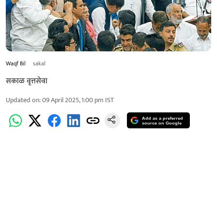
Waqf Bil
sakal
सकाळ वृत्तसेवा
Updated on
:
09 April 2025, 1:00 pm
IST
Add as a preferred
source on Google