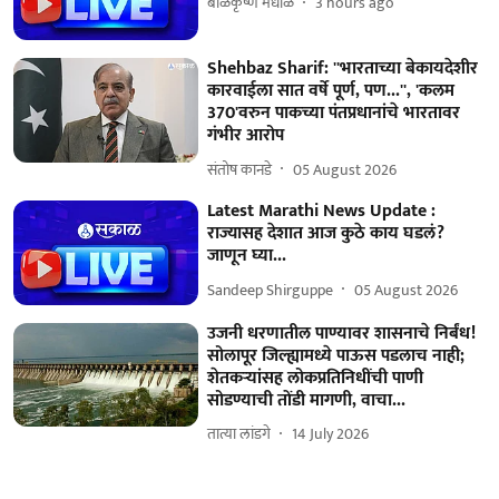
बाळकृष्ण मधाळे
3 hours ago
Shehbaz Sharif: ''भारताच्या बेकायदेशीर
कारवाईला सात वर्षे पूर्ण, पण...'', 'कलम
370'वरुन पाकच्या पंतप्रधानांचे भारतावर
गंभीर आरोप
संतोष कानडे
05 August 2026
Latest Marathi News Update :
राज्यासह देशात आज कुठे काय घडलं?
जाणून घ्या...
Sandeep Shirguppe
05 August 2026
उजनी धरणातील पाण्यावर शासनाचे निर्बंध!
सोलापूर जिल्ह्यामध्ये पाऊस पडलाच नाही;
शेतकऱ्यांसह लोकप्रतिनिधींची पाणी
सोडण्याची तोंडी मागणी, वाचा...
तात्या लांडगे
14 July 2026