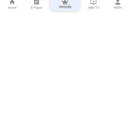
सबस्क्राईब
Home
E-Paper
लाईव्ह TV
सकाळ+
⌄
Marathi News
⌄
About Esakal
⌄
Digital Products
⌄
Sakal Programs
⌄
Print Products