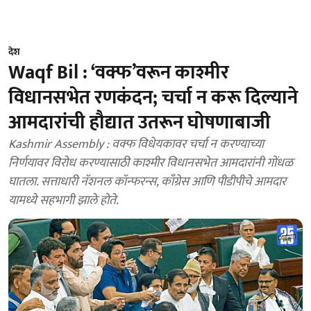
देश
Waqf Bil : ‘वक्फ’वरून काश्‍मीर
विधानसभेत रणकंदन; चर्चा न करू दिल्याने
आमदारांची हौद्यात उतरून घोषणाबाजी
Kashmir Assembly : वक्फ विधेयकावर चर्चा न करण्याच्या
निर्णयावर विरोध करण्यासाठी काश्मीर विधानसभेत आमदारांनी गोंधळ
घातला. सत्ताधारी नॅशनल कॉन्फरन्स, काँग्रेस आणि पीडीपीचे आमदार
यामध्ये सहभागी झाले होते.