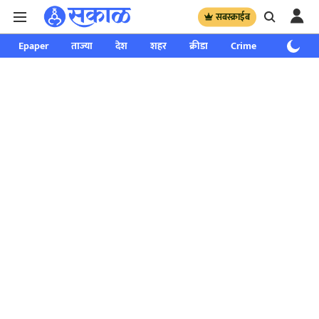
सबस्क्राईब
Epaper
ताज्या
देश
शहर
क्रीडा
Crime
साप्ताहिक