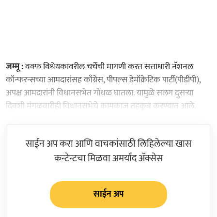
जम्मू :
वक्फ विधेयकावरील चर्चेची मागणी करत सत्ताधारी नॅशनल
कॉन्फरन्सच्या आमदारांसह काँग्रेस, पीपल्स डेमॉक्रेटिक पार्टी(पीडीपी),
अपक्ष आमदारांनी विधानसभेत गोंधळ घातला. यामुळे सलग दुसऱ्या
दिवशी मंगळवारीही विधानसभेचे कामकाज तहकूब करण्यात आले.
साईन अप करा आणि वाचकांसाठी लिहिलेल्या खास
कन्टेन्टचा मिळवा अमर्याद ॲक्सेस
साईन अप