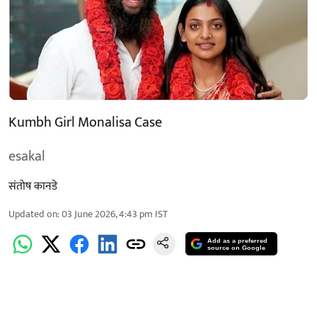
Kumbh Girl Monalisa Case
esakal
संतोष कानडे
Updated on
:
03 June 2026, 4:43 pm
IST
Add as a preferred
source on Google