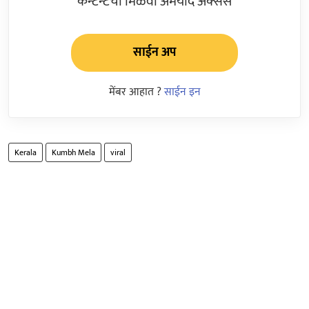
कन्टेन्टचा मिळवा अमर्याद ॲक्सेस
साईन अप
मेंबर आहात ?
साईन इन
Kerala
Kumbh Mela
viral