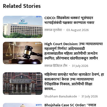
Related Stories
CIDCO: सिडकोला धक्का! भूसंपादन
भरपाईसंबंधी पक्षकार करण्यास नकार
सकाळ वृत्तसेवा
03 August 2026
High Court Decision: उच्च न्यायालयाचा
महत्त्वपूर्ण निर्णय! आंदेगाववाडी
हत्याकांडातील महिला आरोपीची जन्मठेप
स्थगित; औरंगाबाद खंडपीठाकडून जामीन
सकाळ डिजिटल टीम
31 July 2026
महिलेच्या प्रायव्हेट पार्टवर व्हायब्रेटर ठेवणं, हा
बलात्कारच! केरळ उच्च न्यायालयाचा
ऐतिहासिक निकाल, आरोपीची शिक्षा
कायम...
Shubham Banubakode
31 July 2026
Bhojshala Case SC Order: ''नमाज