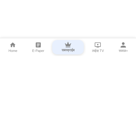
सबस्क्राईब
Home
E-Paper
लाईव्ह TV
सकाळ+
⌄
Marathi News
⌄
About Esakal