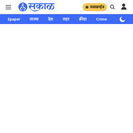
सबस्क्राईब
Epaper
ताज्या
देश
शहर
क्रीडा
Crime
साप्ताहिक