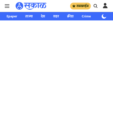
सबस्क्राईब
Epaper
ताज्या
देश
शहर
क्रीडा
Crime
साप्ताहिक