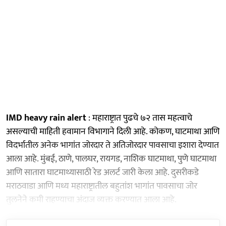
IMD heavy rain alert
: महाराष्ट्रात पुढचे ७२ तास महत्वाचे
असल्याची माहिती हवामान विभागाने दिली आहे. कोकण, घाटमाथा आणि
विदर्भातील अनेक भागांत जोरदार ते अतिजोरदार पावसाचा इशारा देण्यात
आला आहे. मुंबई, ठाणे, पालघर, रायगड, नाशिक घाटमाथा, पुणे घाटमाथा
आणि सातारा घाटमाथ्यासाठी रेड अलर्ट जारी केला आहे. दुसरीकडे
मराठवाडा आणि मध्य महाराष्ट्रातील बहुतांश भागांत पावसाचा जोर
तुलनेने कमी राहण्याचा अंदाज व्यक्त करण्यात आला आहे.