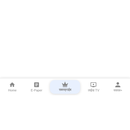
सबस्क्राईब
Home
E-Paper
लाईव्ह TV
सकाळ+