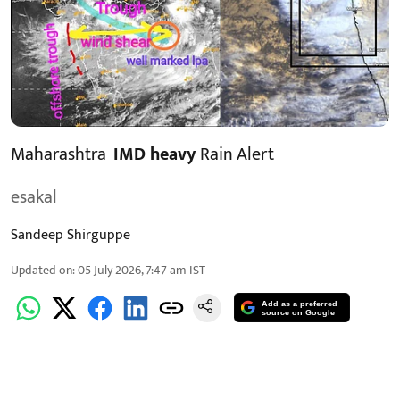
Maharashtra
IMD heavy
Rain Alert
esakal
Sandeep Shirguppe
Updated on
:
05 July 2026, 7:47 am
IST
Add as a preferred
source on Google