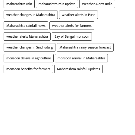
maharashtra rain
maharashtra rain update
Weather Alerts India
weather changes in Maharashtra
weather alerts in Pune
Maharashtra rainfall news
weather alerts for farmers
weather alerts Maharashtra
Bay of Bengal monsoon
weather changes in Sindhudurg
Maharashtra rainy season forecast
monsoon delays in agriculture
monsoon arrival in Maharashtra
monsoon benefits for farmers
Maharashtra rainfall updates