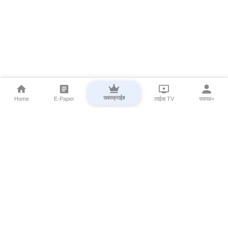
सबस्क्राईब
Home
E-Paper
लाईव्ह TV
सकाळ+
⌄
Marathi News