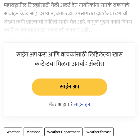
महाराष्ट्रातील जिल्ह्यांसाठी येलो अलर्ट देत नागरिकांना सतर्क राहण्याचे
आवाहन केले आहे. दरम्यान, बंगालच्या उपसागरात दाटलेल्या ढगांची
संख्या कमी झाल्याची माहिती समोर येत आहे. यामुळे पुढचे काही दिवस
स्थानिक हवामानानुसार पावसाची शक्यता आहे.
साईन अप करा आणि वाचकांसाठी लिहिलेल्या खास
कन्टेन्टचा मिळवा अमर्याद ॲक्सेस
साईन अप
मेंबर आहात ?
साईन इन
Weather
Monsoon
Weather Department
weather forcast