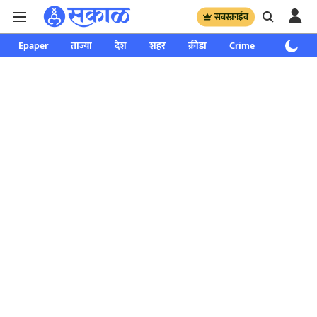
सबस्क्राईब
Epaper
ताज्या
देश
शहर
क्रीडा
Crime
साप्ताहिक