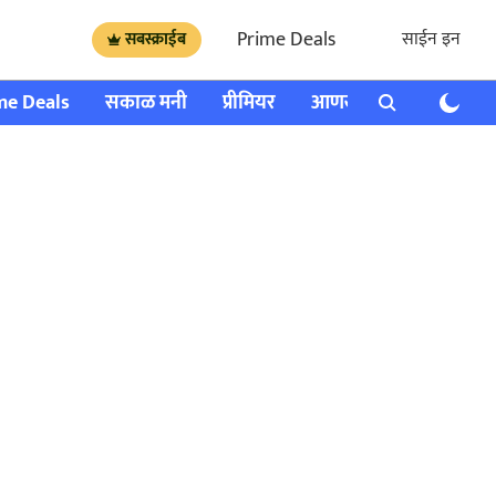
Prime Deals
साईन इन
सबस्क्राईब
me Deals
सकाळ मनी
प्रीमियर
आणखी
राशी भविष्य