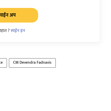
साईन अप
आहात ?
साईन इन
te
CM Devendra Fadnavis