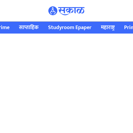
rime
साप्ताहिक
Studyroom Epaper
महाराष्ट्र
Pri