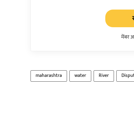
मेंबर 
maharashtra
water
River
Dispu