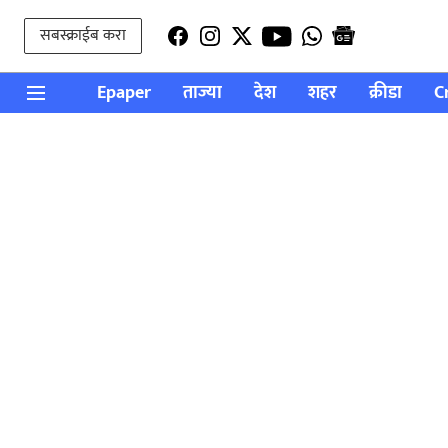
सबस्क्राईब करा
Epaper
ताज्या
देश
शहर
क्रीडा
C