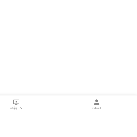
लाईव्ह TV
सकाळ+