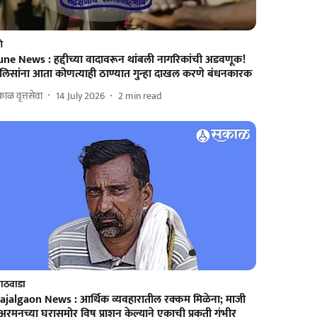
णे
une News : हद्दीच्या वादावरून थांबली नागरिकांची अडवणूक!
ोलिसांना आता कोणत्याही ठाण्यात गुन्हा दाखल करणे बंधनकारक
ाळ वृत्तसेवा
14 July 2026
2
min read
ाठवाडा
ajalgaon News : आर्थिक व्यवहारातील रक्कम मिळेना; माजी
अरमनच्या घरासमोर विष प्राशन केल्याने एकाची प्रकृती गंभीर