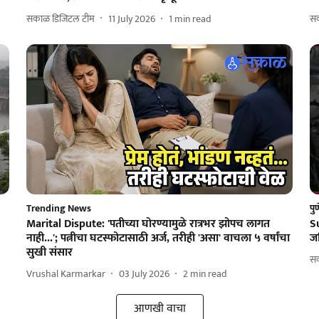
सकाळ डिजिटल टीम
11 July 2026
1
min read
सक
Trending News
पु
Marital Dispute: 'पतीच्या घोरण्यामुळे रात्रभर झोपच लागत
Su
नाही...'; पत्नीचा घटस्फोटासाठी अर्ज, तरीही 'असा' वाचला ५ वर्षांचा
जम
सुखी संसार
सक
Vrushal Karmarkar
03 July 2026
2
min read
आणखी वाचा