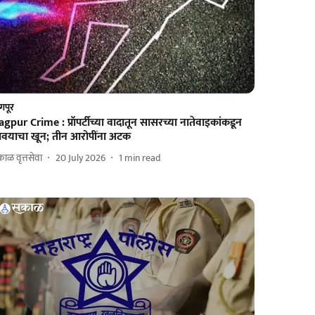
गपूर
gpur Crime : प्रॉपर्टीच्या वादातून सासरच्या नातेवाइकांकडून
ावयाचा खून; तीन आरोपींना अटक
ाळ वृत्तसेवा
20 July 2026
1
min read