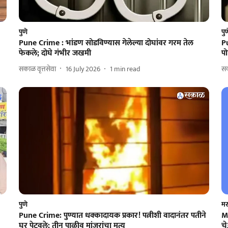
पुणे
पु
Pune Crime : भांडण सोडविण्यास गेलेल्या दोघांवर गरम तेल
P
फेकले; दोघे गंभीर जखमी
प
सकाळ वृत्तसेवा
16 July 2026
1
min read
सक
पुणे
मर
Pune Crime: पुण्यात धक्कादायक प्रकार! पत्नीशी वादानंतर पतीने
M
घर पेटवले; तीन पाळीव मांजरांचा मृत्यू
चे