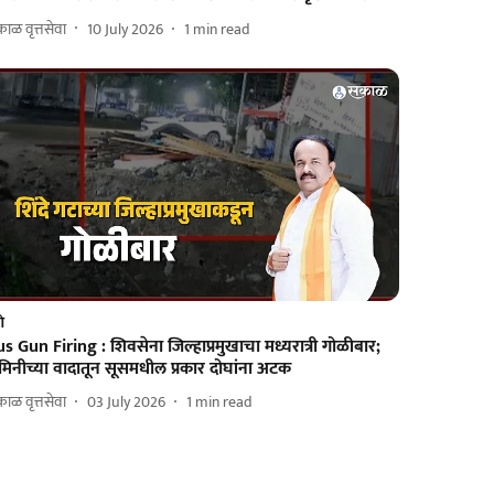
ाळ वृत्तसेवा
10 July 2026
1
min read
णे
s Gun Firing : शिवसेना जिल्हाप्रमुखाचा मध्यरात्री गोळीबार;
िनीच्या वादातून सूसमधील प्रकार दोघांना अटक
ाळ वृत्तसेवा
03 July 2026
1
min read