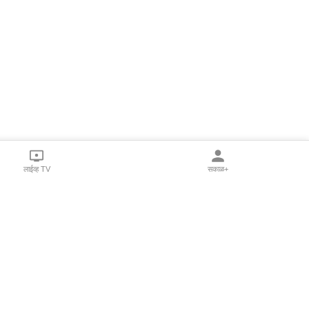
लाईव्ह TV
सकाळ+