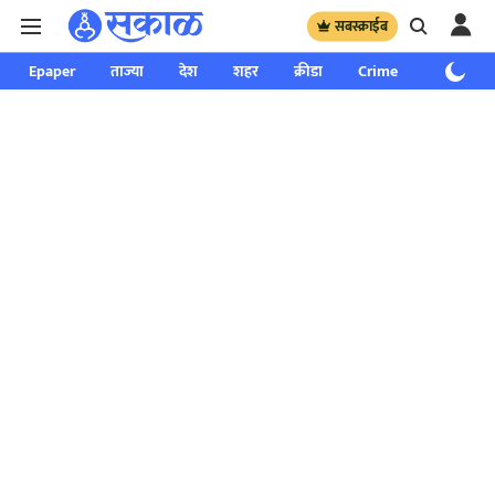
सबस्क्राईब
Epaper
ताज्या
देश
शहर
क्रीडा
Crime
साप्ताहिक