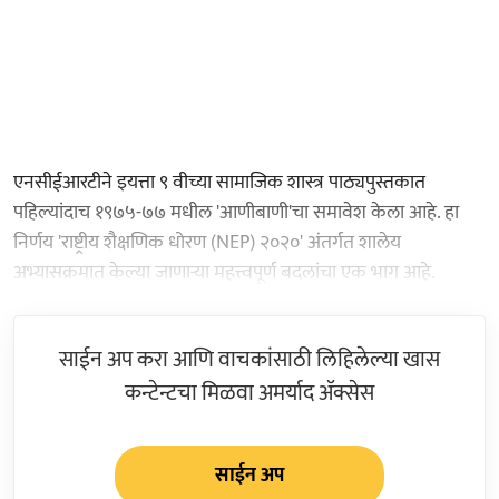
एनसीईआरटीने इयत्ता ९ वीच्या सामाजिक शास्त्र पाठ्यपुस्तकात
पहिल्यांदाच १९७५-७७ मधील 'आणीबाणी'चा समावेश केला आहे. हा
निर्णय 'राष्ट्रीय शैक्षणिक धोरण (NEP) २०२०' अंतर्गत शालेय
अभ्यासक्रमात केल्या जाणाऱ्या महत्त्वपूर्ण बदलांचा एक भाग आहे.
साईन अप करा आणि वाचकांसाठी लिहिलेल्या खास
कन्टेन्टचा मिळवा अमर्याद ॲक्सेस
साईन अप