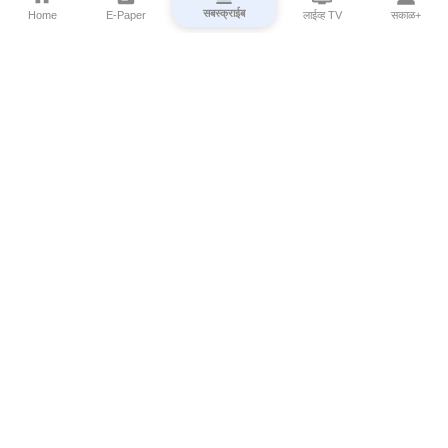
सबस्क्राईब
Home
E-Paper
लाईव्ह TV
सकाळ+
⌄
Marathi News
⌄
About Esakal
⌄
Digital Products
⌄
Sakal Programs
⌄
Print Products