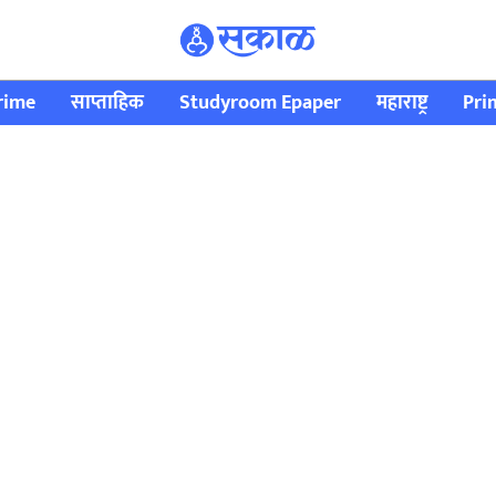
rime
साप्ताहिक
Studyroom Epaper
महाराष्ट्र
Pri