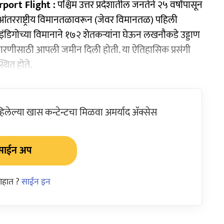
port Flight :
पश्चिम उत्तर प्रदेशातील जनतेने २५ वर्षांपासून
ा आंतरराष्ट्रीय विमानतळावरून (जेवर विमानतळ) पहिली
ंडिगोच्या विमानाने १७२ शेतकऱ्यांना घेऊन लखनौकडे उड्डाण
उभारणीसाठी आपली जमीन दिली होती. या ऐतिहासिक प्रसंगी
्थित होते.
ेल्या खास कन्टेन्टचा मिळवा अमर्याद ॲक्सेस
साईन अप
आहात ?
साईन इन