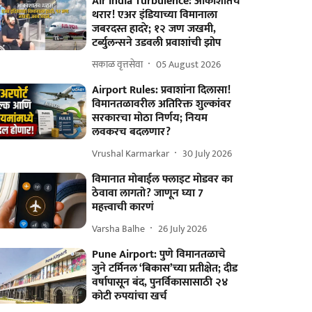
Air India Turbulence: आकाशातच
थरार! एअर इंडियाच्या विमानाला
जबरदस्त हादरे; १२ जण जखमी,
टर्ब्युलन्सने उडवली प्रवाशांची झोप
सकाळ वृत्तसेवा
05 August 2026
Airport Rules: प्रवाशांना दिलासा!
विमानतळावरील अतिरिक्त शुल्कांवर
सरकारचा मोठा निर्णय; नियम
लवकरच बदलणार?
Vrushal Karmarkar
30 July 2026
विमानात मोबाईल फ्लाइट मोडवर का
ठेवावा लागतो? जाणून घ्या 7
महत्त्वाची कारणं
Varsha Balhe
26 July 2026
Pune Airport: पुणे विमानतळाचे
जुने टर्मिनल ‘बिकास’च्या प्रतीक्षेत; दीड
वर्षापासून बंद, पुनर्विकासासाठी २४
कोटी रुपयांचा खर्च