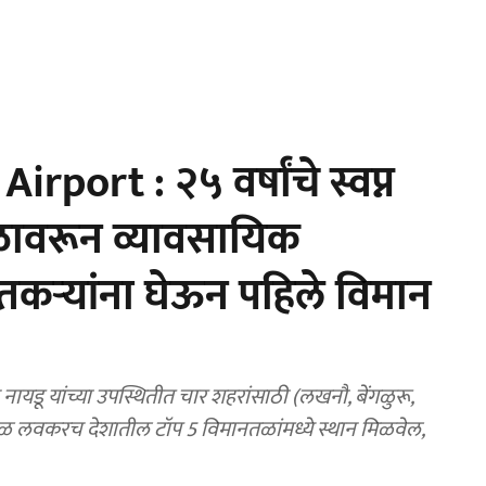
port : २५ वर्षांचे स्वप्न
ळावरून व्यावसायिक
तकऱ्यांना घेऊन पहिले विमान
न नायडू यांच्या उपस्थितीत चार शहरांसाठी (लखनौ, बेंगळुरू,
तळ लवकरच देशातील टॉप 5 विमानतळांमध्ये स्थान मिळवेल,