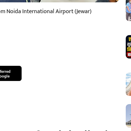
rom Noida International Airport (Jewar)
ferred
oogle