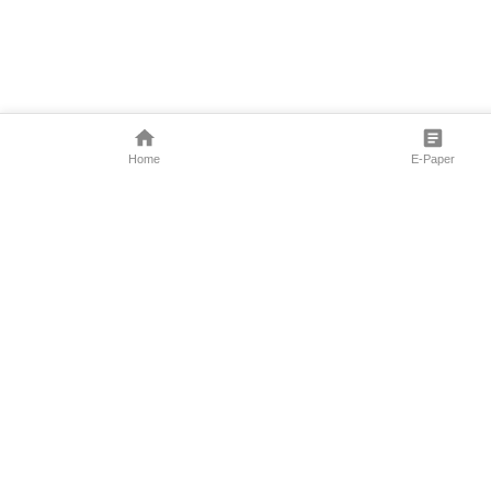
Home
E-Paper
Follow Us
Marathi News