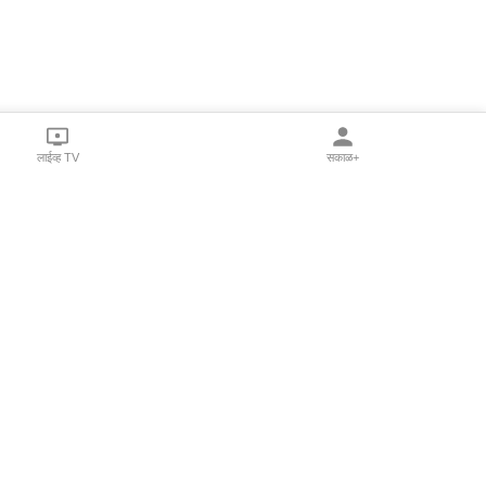
लाईव्ह TV
सकाळ+
l Programs
Print Products