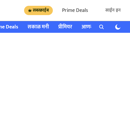
Prime Deals
साईन इन
सबस्क्राईब
me Deals
सकाळ मनी
प्रीमियर
आणखी
राशी भविष्य