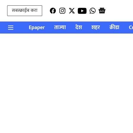
सबस्क्राईब करा
Epaper
ताज्या
देश
शहर
क्रीडा
C