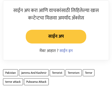
साईन अप करा आणि वाचकांसाठी लिहिलेल्या खास
कन्टेन्टचा मिळवा अमर्याद ॲक्सेस
साईन अप
मेंबर आहात ?
साईन इन
Pakistan
Jammu And Kashmir
Terrorist
Terrorism
Terror
terror attack
Pulwama Attack