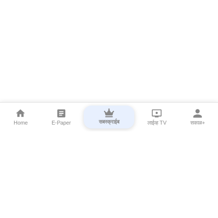
सबस्क्राईब
Home
E-Paper
लाईव्ह TV
सकाळ+
⌄
Marathi News