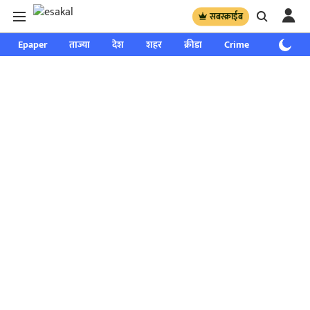
सबस्क्राईब
Epaper
ताज्या
देश
शहर
क्रीडा
Crime
साप्ताहिक