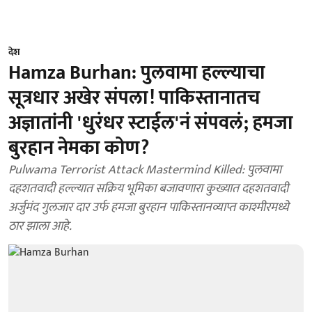
देश
Hamza Burhan: पुलवामा हल्ल्याचा
सूत्रधार अखेर संपला! पाकिस्तानातच
अज्ञातांनी 'धुरंधर स्टाईल'नं संपवलं; हमजा
बुरहान नेमका कोण?
Pulwama Terrorist Attack Mastermind Killed: पुलवामा
दहशतवादी हल्ल्यात सक्रिय भूमिका बजावणारा कुख्यात दहशतवादी
अर्जुमंद गुलजार दार उर्फ ​​हमजा बुरहान पाकिस्तानव्याप्त काश्मीरमध्ये
ठार झाला आहे.