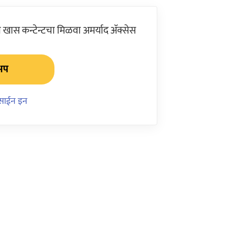
खास कन्टेन्टचा मिळवा अमर्याद ॲक्सेस
अप
साईन इन