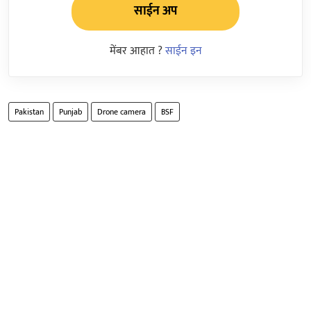
साईन अप
मेंबर आहात ?
साईन इन
Pakistan
Punjab
Drone camera
BSF