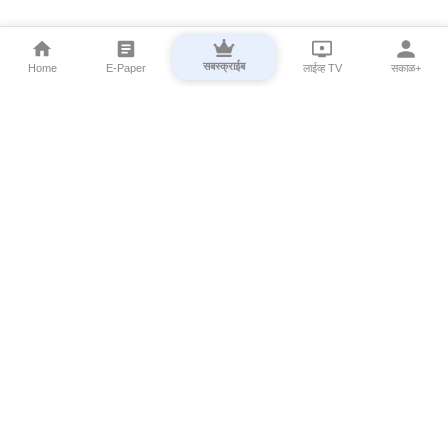
सबस्क्राईब
Home
E-Paper
लाईव्ह TV
सकाळ+
⌄
Marathi News
⌄
About Esakal
⌄
Digital Products
⌄
Sakal Programs