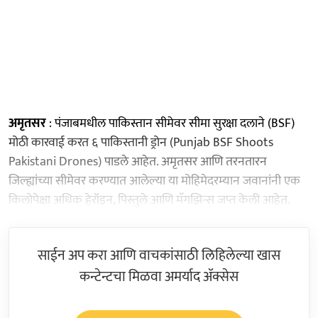
अमृतसर
: पंजाबमधील पाकिस्तान सीमेवर सीमा सुरक्षा दलाने (BSF)
मोठी कारवाई करत ६ पाकिस्तानी ड्रोन (Punjab BSF Shoots
Pakistani Drones) पाडले आहेत. अमृतसर आणि तरनतारन
जिल्ह्यांच्या सीमेवर करण्यात आलेल्या या मोहिमेदरम्यान जवानांनी एक
किलोपेक्षा अधिक हेरॉइन, पिस्तुले आणि मॅगझिन्स जप्त केली आहेत.
साईन अप करा आणि वाचकांसाठी लिहिलेल्या खास
कन्टेन्टचा मिळवा अमर्याद ॲक्सेस