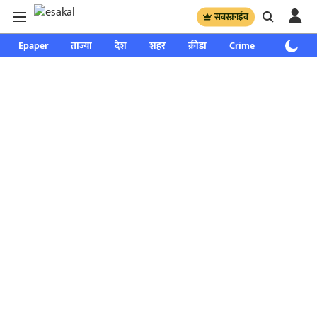
सबस्क्राईब
Epaper
ताज्या
देश
शहर
क्रीडा
Crime
साप्ताहिक