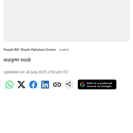
Punjab BSF Shoots Pakistani Drones
esakal
बाळकृष्ण मधाळे
Updated on
:
24 July 2025, 2:50 pm
IST
Add as a preferred
source on Google