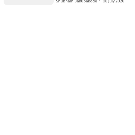
Shubham Banubakode
08 July 2026