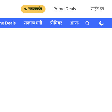
Prime Deals
साईन इन
सबस्क्राईब
me Deals
सकाळ मनी
प्रीमियर
आणखी
राशी भविष्य