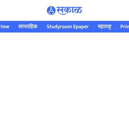
rime
साप्ताहिक
Studyroom Epaper
महाराष्ट्र
Pri