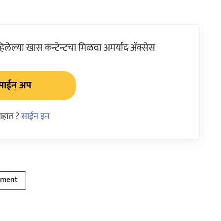
ेल्या खास कन्टेन्टचा मिळवा अमर्याद ॲक्सेस
साईन अप
आहात ?
साईन इन
pment