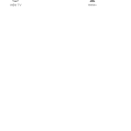
लाईव्ह TV
सकाळ+
l Programs
Print Products
Sakal Saptahik
hka
Family Doctor
 Crowdfunding
Sakal Publications
orm Pune India