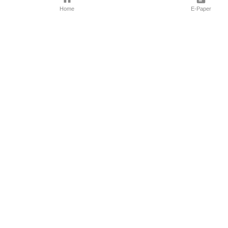
Home
E-Paper
Follow Us
Marathi News
Maharashtra N
Entertainment 
Sports News
Mumbai News