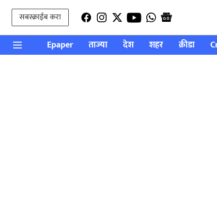
सबस्क्राईब करा
Epaper
ताज्या
देश
शहर
क्रीडा
C