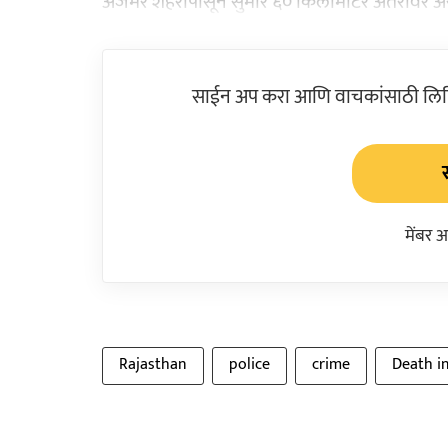
अजमेर शहरापासून सुमारे ६० किलोमीटर अंतरावर अ
साईन अप करा आणि वाचकांसाठी लिहिल
मेंबर 
Rajasthan
police
crime
Death i