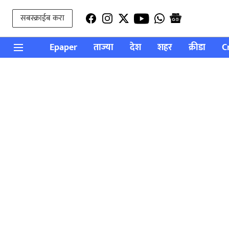
सबस्क्राईब करा
Epaper
ताज्या
देश
शहर
क्रीडा
C