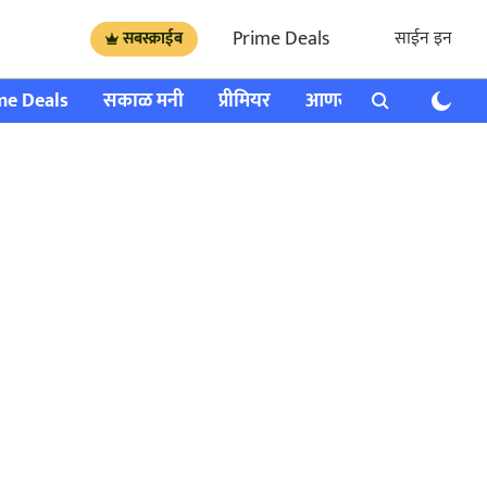
Prime Deals
साईन इन
सबस्क्राईब
me Deals
सकाळ मनी
प्रीमियर
आणखी
राशी भविष्य