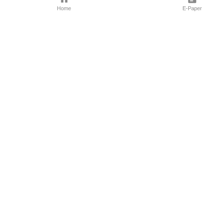
Home
E-Paper
Follow Us
Marathi News
Maharashtra N
Entertainment 
Sports News
Mumbai News