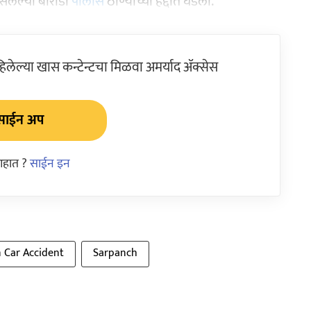
सलेल्या बोराडा
पोलीस
ठाण्याच्या हद्दीत घडली.
ेल्या खास कन्टेन्टचा मिळवा अमर्याद ॲक्सेस
साईन अप
आहात ?
साईन इन
n Car Accident
Sarpanch