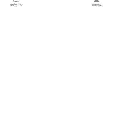
लाईव्ह TV
सकाळ+
l Programs
Print Products
Sakal Saptahik
hka
Family Doctor
 Crowdfunding
Sakal Publications
orm Pune India