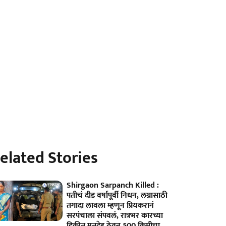
elated Stories
Shirgaon Sarpanch Killed :
पतीचं दीड वर्षापूर्वी निधन, लग्नासाठी
तगादा लावला म्हणून प्रियकरानं
सरपंचाला संपवलं, रात्रभर कारच्या
डिकीत मृतदेह ठेवून 500 किमीचा