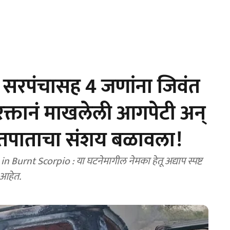
 सरपंचासह 4 जणांना जिवंत
रक्तानं माखलेली आगपेटी अन्
 घातपाताचा संशय बळावला!
nt Scorpio : या घटनेमागील नेमका हेतू अद्याप स्पष्ट
 आहेत.