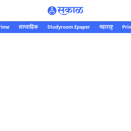
rime
साप्ताहिक
Studyroom Epaper
महाराष्ट्र
Pri