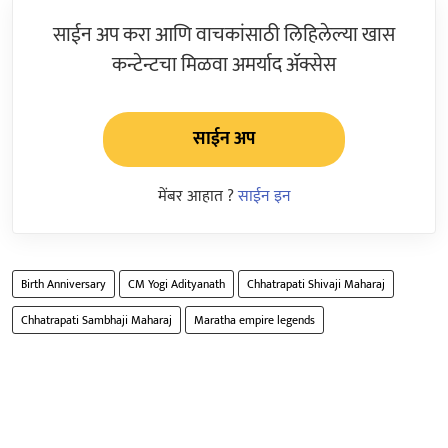
साईन अप करा आणि वाचकांसाठी लिहिलेल्या खास
कन्टेन्टचा मिळवा अमर्याद ॲक्सेस
साईन अप
मेंबर आहात ?
साईन इन
Birth Anniversary
CM Yogi Adityanath
Chhatrapati Shivaji Maharaj
Chhatrapati Sambhaji Maharaj
Maratha empire legends