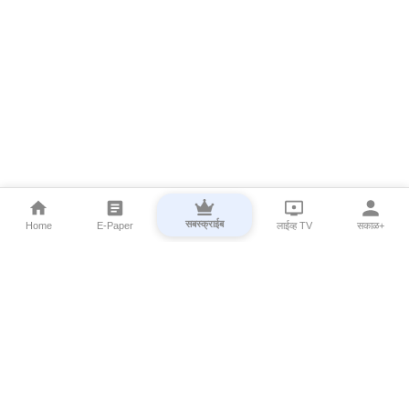
सबस्क्राईब
Home
E-Paper
लाईव्ह TV
सकाळ+
⌄
Marathi News