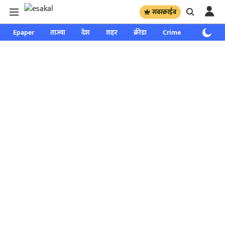
सबस्क्राईब
Epaper
ताज्या
देश
शहर
क्रीडा
Crime
साप्ताहिक