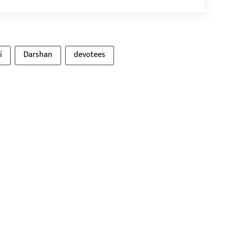
i
Darshan
devotees