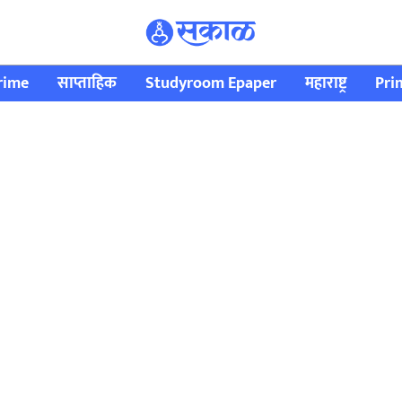
rime
साप्ताहिक
Studyroom Epaper
महाराष्ट्र
Pri