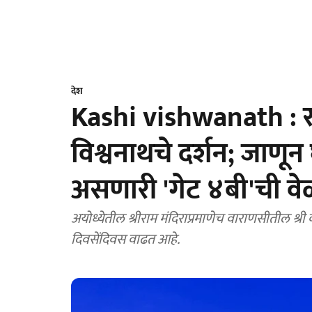
देश
Kashi vishwanath : रा
विश्वनाथचे दर्शन; जाणून
असणारी 'गेट ४बी'ची वे
अयोध्येतील श्रीराम मंदिराप्रमाणेच वाराणसीतील श्री
दिवसेंदिवस वाढत आहे.