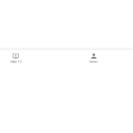
लाईव्ह TV
सकाळ+