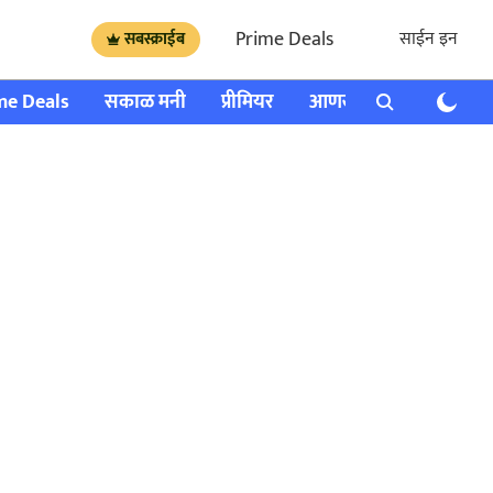
Prime Deals
साईन इन
सबस्क्राईब
me Deals
सकाळ मनी
प्रीमियर
आणखी
राशी भविष्य