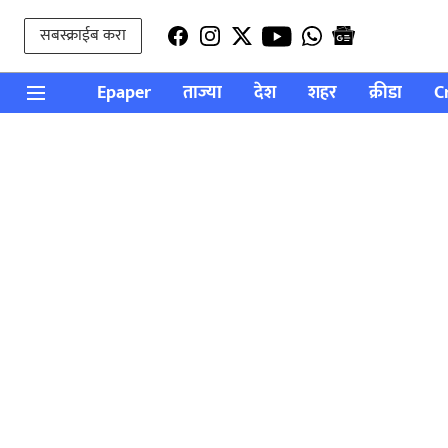
सबस्क्राईब करा
Epaper
ताज्या
देश
शहर
क्रीडा
C