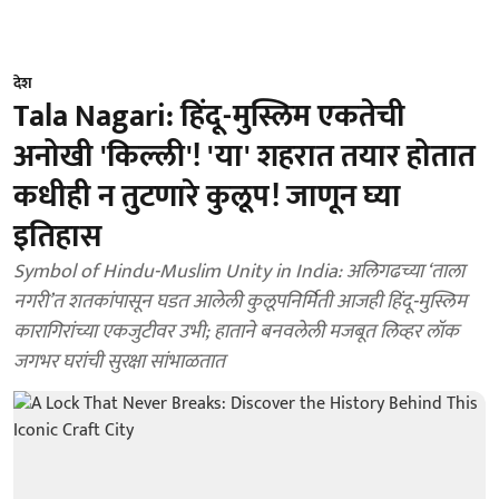
देश
Tala Nagari: हिंदू-मुस्लिम एकतेची
अनोखी 'किल्ली'! 'या' शहरात तयार होतात
कधीही न तुटणारे कुलूप! जाणून घ्या
इतिहास
Symbol of Hindu-Muslim Unity in India: अलिगढच्या ‘ताला
नगरी’त शतकांपासून घडत आलेली कुलूपनिर्मिती आजही हिंदू-मुस्लिम
कारागिरांच्या एकजुटीवर उभी; हाताने बनवलेली मजबूत लिव्हर लॉक
जगभर घरांची सुरक्षा सांभाळतात