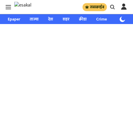
सबस्क्राईब
Epaper
ताज्या
देश
शहर
क्रीडा
Crime
साप्ताहिक