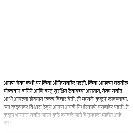
आपण जेव्हा कधी घर किंवा ऑफिसबाहेर पडतो, किंवा आपल्या घरातील
मौल्यवान दागिने आणि वस्तू सुरक्षित ठेवायच्या असतात, तेव्हा सर्वात
आधी आपल्या डोक्यात एकच विचार येतो, तो म्हणजे 'कुलूप' लावण्याचा.
ज्या कुलूपावर विश्वास ठेवून आपण अगदी निर्धास्तपणे घराबाहेर पडतो, ते
कुलूप भारतात सर्वात जास्त कुठे बनवले जाते हे तुम्हाला माहीत आहे
का?