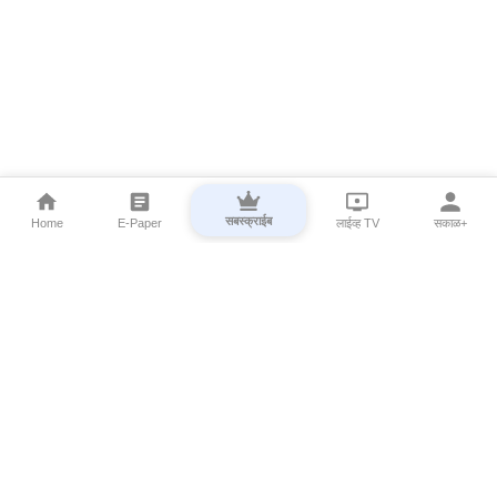
सबस्क्राईब
Home
E-Paper
लाईव्ह TV
सकाळ+
⌄
Marathi News
⌄
About Esakal