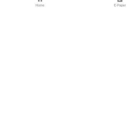
Home
E-Paper
Follow Us
Marathi News
Maharashtra N
Entertainment 
Sports News
Mumbai News