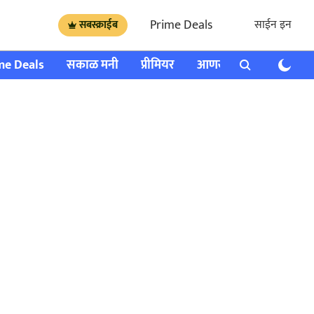
Prime Deals
साईन इन
सबस्क्राईब
me Deals
सकाळ मनी
प्रीमियर
आणखी
राशी भविष्य