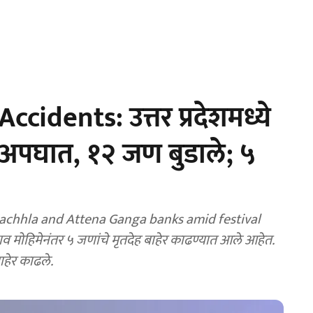
idents: उत्तर प्रदेशमध्ये
ा अपघात, १२ जण बुडाले; ५
 Kachhla and Attena Ganga banks amid festival
ाव मोहिमेनंतर ५ जणांचे मृतदेह बाहेर काढण्यात आले आहेत.
ाहेर काढले.