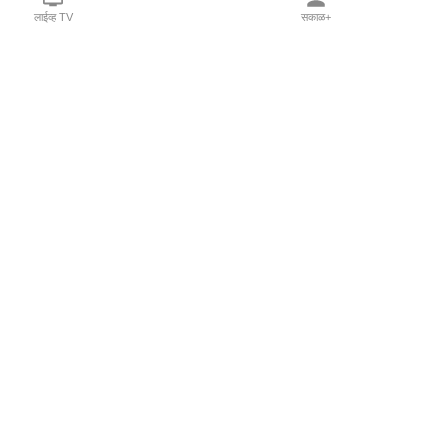
लाईव्ह TV
सकाळ+
l Programs
Print Products
Sakal Saptahik
hka
Family Doctor
 Crowdfunding
Sakal Publications
orm Pune India