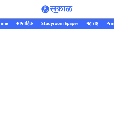
rime
साप्ताहिक
Studyroom Epaper
महाराष्ट्र
Pri