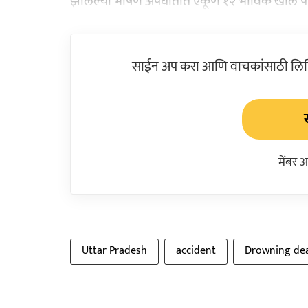
झालेल्या भीषण अपघातात एकूण १२ भाविक खोल पाण्यात 
साईन अप करा आणि वाचकांसाठी लिहिल
मेंबर 
Uttar Pradesh
accident
Drowning de