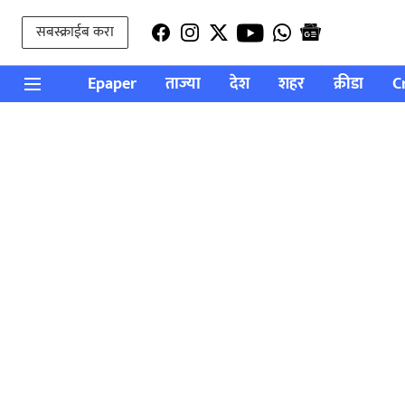
सबस्क्राईब करा
Epaper
ताज्या
देश
शहर
क्रीडा
C