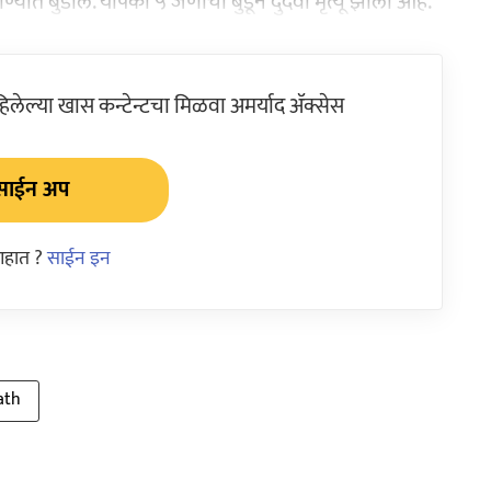
बुडाले. यापैकी ५ जणांचा बुडून दुर्दैवी मृत्यू झाला आहे.
ेल्या खास कन्टेन्टचा मिळवा अमर्याद ॲक्सेस
साईन अप
आहात ?
साईन इन
ath