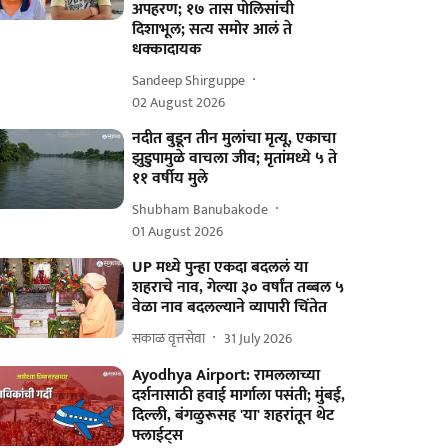
अपहरण; १७ तास पोलिसांची
दिशाभूल; सत्य समोर आलं ते
धक्कादायक
Sandeep Shirguppe
02 August 2026
नदीत बुडून तीन मुलांचा मृत्यू, एकाचा
झुडुपामुळे वाचला जीव; मृतांमध्ये ५ ते
११ वर्षीय मुले
Shubham Banubakode
01 August 2026
UP मध्ये पुन्हा एकदा बदललं या
शहराचे नाव, गेल्या ३० वर्षांत तब्बल ५
वेळा नाव बदलल्याने व्यापारी चिंतेत
सकाळ वृत्तसेवा
31 July 2026
Ayodhya Airport: रामललाच्या
दर्शनासाठी हवाई मार्गाला पसंती; मुंबई,
दिल्ली, बंगळुरूसह 'या' शहरांतून थेट
फ्लाईट्स