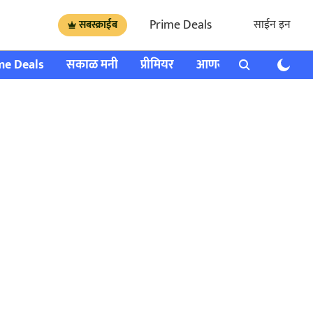
Prime Deals
साईन इन
सबस्क्राईब
me Deals
सकाळ मनी
प्रीमियर
आणखी
राशी भविष्य