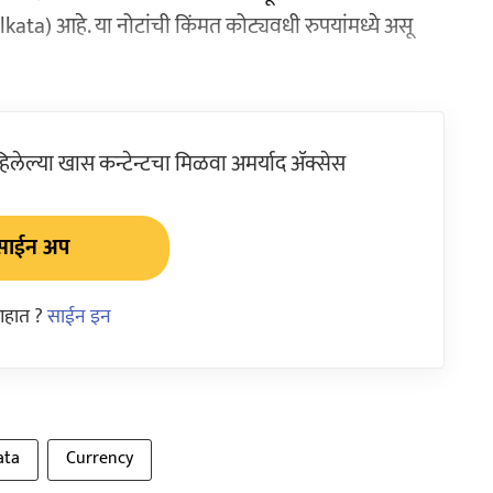
a) आहे. या नोटांची किंमत कोट्यवधी रुपयांमध्ये असू
ेल्या खास कन्टेन्टचा मिळवा अमर्याद ॲक्सेस
साईन अप
आहात ?
साईन इन
ata
Currency