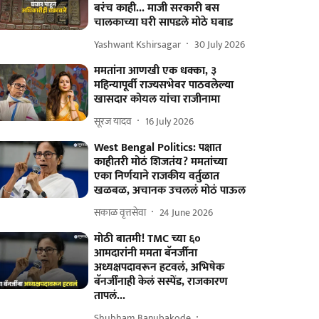
बरंच काही... माजी सरकारी बस
चालकाच्या घरी सापडले मोठे घबाड
Yashwant Kshirsagar
30 July 2026
ममतांना आणखी एक धक्का, ३
महिन्यापूर्वी राज्यसभेवर पाठवलेल्या
खासदार कोयल यांचा राजीनामा
सूरज यादव
16 July 2026
West Bengal Politics: पक्षात
काहीतरी मोठं शिजतंय? ममतांच्या
एका निर्णयाने राजकीय वर्तुळात
खळबळ, अचानक उचललं मोठं पाऊल
सकाळ वृत्तसेवा
24 June 2026
मोठी बातमी! TMC च्या ६०
आमदारांनी ममता बॅनर्जीना
अध्यक्षपदावरून हटवलं, अभिषेक
बॅनर्जींनाही केलं सस्पेंड, राजकारण
तापलं...
Shubham Banubakode