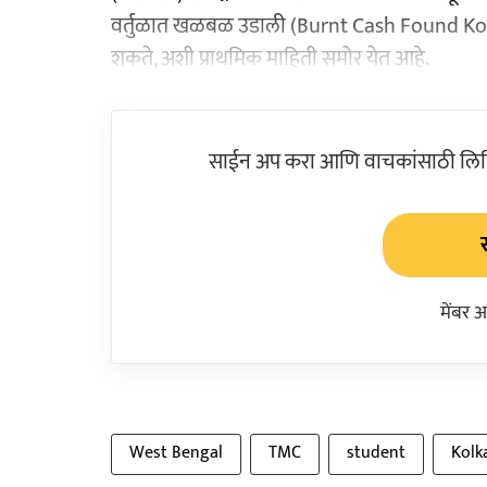
वर्तुळात खळबळ उडाली (Burnt Cash Found Kolkat
शकते, अशी प्राथमिक माहिती समोर येत आहे.
साईन अप करा आणि वाचकांसाठी लिहिल
मेंबर 
West Bengal
TMC
student
Kolk