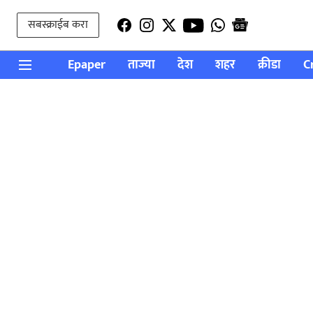
सबस्क्राईब करा
Epaper
ताज्या
देश
शहर
क्रीडा
C