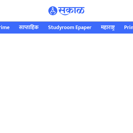
rime
साप्ताहिक
Studyroom Epaper
महाराष्ट्र
Pri