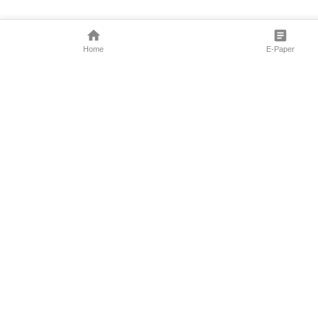
Home
E-Paper
Follow Us
Marathi News
Maharashtra N
Entertainment 