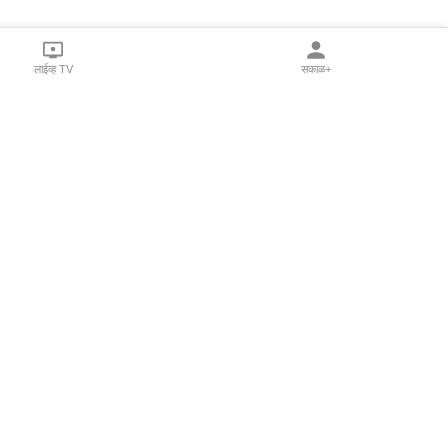
लाईव्ह TV
सकाळ+
l Programs
Print Products
Sakal Saptahik
hka
Family Doctor