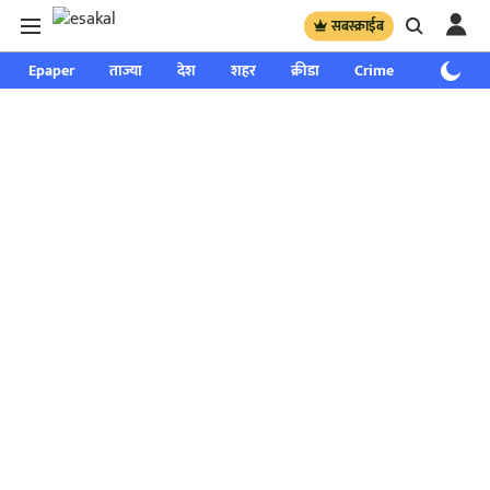
सबस्क्राईब
Epaper
ताज्या
देश
शहर
क्रीडा
Crime
साप्ताहिक