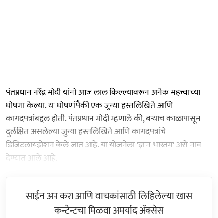
पंतप्रधान नरेंद्र मोदी यांनी आज लाल किल्ल्यावरून अनेक महत्त्वाच्या
घोषणा केल्या. या घोषणांपैकी एक जुन्या हस्तलिखिते आणि
कागदपत्रांबद्दल होती. पंतप्रधान मोदी म्हणाले की, बऱ्याच काळापासून
दुर्लक्षित असलेल्या जुन्या हस्तलिखिते आणि कागदपत्रांचे
डिजिटलायझेशन केले जात आहे. या योजनेला 'ज्ञान भारतम' असे नाव
देण्यात आले आहे.
साईन अप करा आणि वाचकांसाठी लिहिलेल्या खास
कन्टेन्टचा मिळवा अमर्याद ॲक्सेस