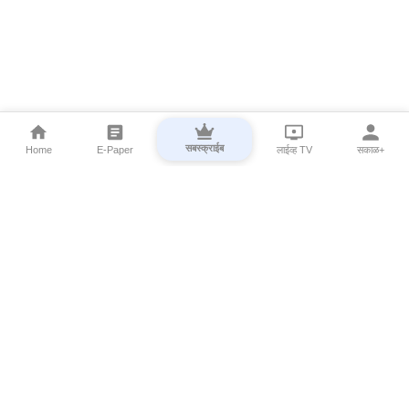
सबस्क्राईब
Home
E-Paper
लाईव्ह TV
सकाळ+
⌄
Marathi News
⌄
About Esakal