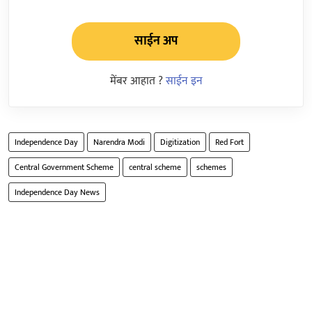
साईन अप
मेंबर आहात ?
साईन इन
Independence Day
Narendra Modi
Digitization
Red Fort
Central Government Scheme
central scheme
schemes
Independence Day News