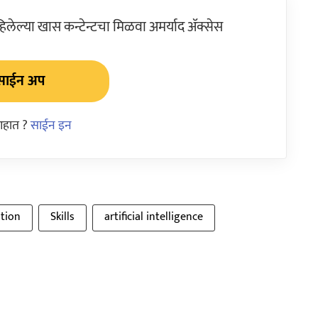
ेल्या खास कन्टेन्टचा मिळवा अमर्याद ॲक्सेस
साईन अप
आहात ?
साईन इन
tion
Skills
artificial intelligence