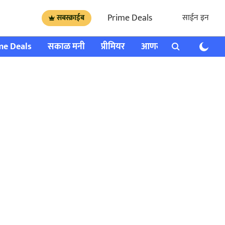
Prime Deals
साईन इन
सबस्क्राईब
me Deals
सकाळ मनी
प्रीमियर
आणखी
राशी भविष्य