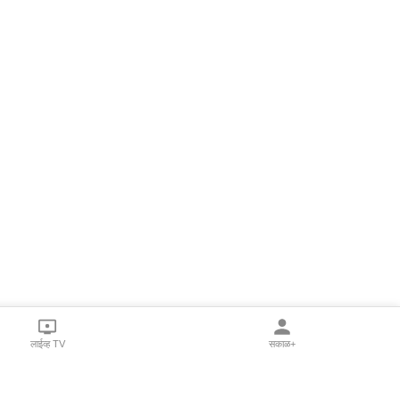
लाईव्ह TV
सकाळ+