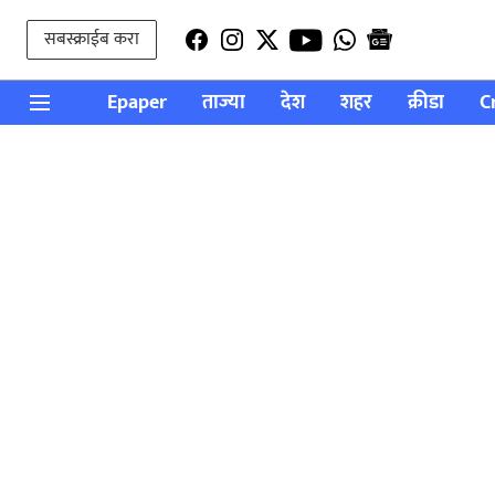
सबस्क्राईब करा
Epaper
ताज्या
देश
शहर
क्रीडा
C