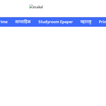
rime
साप्ताहिक
Studyroom Epaper
महाराष्ट्र
Pri