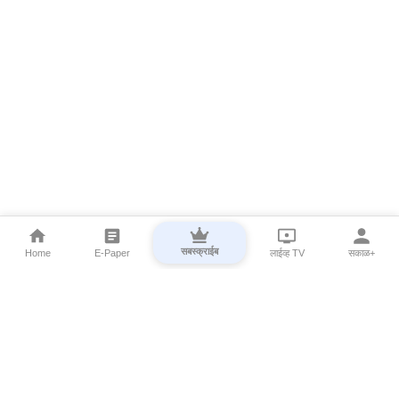
सबस्क्राईब
Home
E-Paper
लाईव्ह TV
सकाळ+