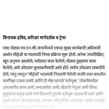
विनायक द्रविड, करिअर मार्गदर्शक व ट्रेनर
एका मोठ्या एम.एन.सी. कंपनीमध्ये एकदा मुख्य कार्यकारी अधिकारी
अर्थात सीईओ या पदासाठी निवड प्रक्रिया सुरू होती. अनेक उच्चशिक्षित,
खूप अनुभव असलेले, परदेशात काम केलेले, मोठ्या हुद्द्यावर काम
केलेले, असे उमेदवार मुलाखतीसाठी आले होते. सर्वच उमेदवार ताकदीचे
होते, परंतु त्यातून ‘सीईओ’ पदासाठी निवडली गेलेली व्यक्ती एका बाबतीत
सर्वांपेक्षा उजवा ठरली आणि ती गोष्ट म्हणजे ‘वर्तणूक.’ नोकरीमधील
उच्चस्तरीय काम असो, समाजसेवा असो, खेळाचे नेतृत्व असो किंवा
कुटुंबाचा प्रमुख असो सर्व ठिकाणी तुमची वर्तणूक महत्त्वाची ठरते आणि
तुमचे अनेक क्षेत्रातील यश, अपयश वर्तणुकीवर अवलंबून असते. त्यामुळे
वर्तणूक चांगली असणे महत्त्वाचे आहे.