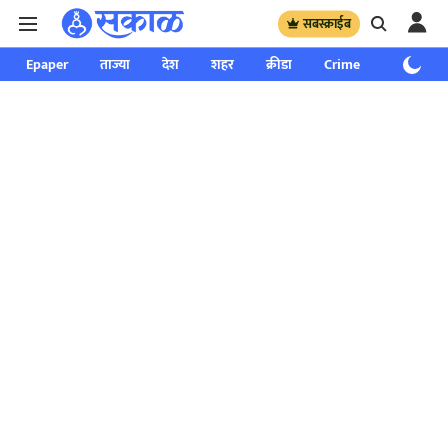
सबस्क्राईब
Epaper
ताज्या
देश
शहर
क्रीडा
Crime
साप्ताहिक