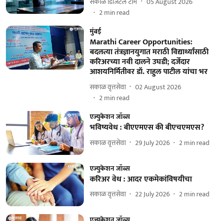
सकाळ डिजिटल टीम
05 August 2026
2
min read
मुंबई
Marathi Career Opportunities:
बदलत्या तंत्रज्ञानयुगात मराठी विद्यार्थ्यांसाठी
करिअरच्या नवी दालने उघडी; दर्जेदार
आशयनिर्मितीवर डॉ. राहुल पाटील यांचा भर
सकाळ वृत्तसेवा
02 August 2026
2
min read
एज्युकेशन जॉब्स
भविष्यवेध : बीएएमएस की बीएचएमएस?
सकाळ वृत्तसेवा
29 July 2026
2
min read
एज्युकेशन जॉब्स
करिअर वेध : आदर एकमेकांविषयीचा
सकाळ वृत्तसेवा
22 July 2026
2
min read
एज्युकेशन जॉब्स