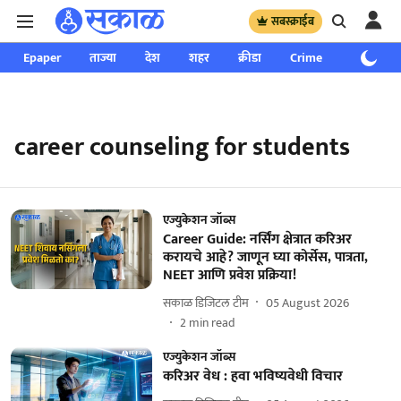
सबस्क्राईब
Epaper
ताज्या
देश
शहर
क्रीडा
Crime
साप्ताहिक
career counseling for students
एज्युकेशन जॉब्स
Career Guide: नर्सिंग क्षेत्रात करिअर
करायचे आहे? जाणून घ्या कोर्सेस, पात्रता,
NEET आणि प्रवेश प्रक्रिया!
सकाळ डिजिटल टीम
05 August 2026
2
min read
एज्युकेशन जॉब्स
करिअर वेध : हवा भविष्यवेधी विचार