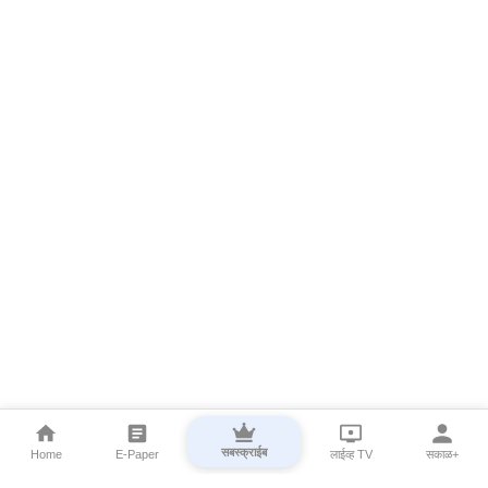
सबस्क्राईब
Home
E-Paper
लाईव्ह TV
सकाळ+