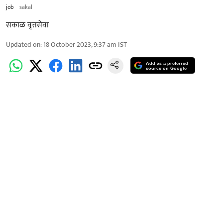
job
sakal
सकाळ वृत्तसेवा
Updated on
:
18 October 2023, 9:37 am
IST
Add as a preferred
source on Google