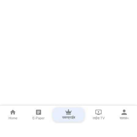
सबस्क्राईब
Home
E-Paper
लाईव्ह TV
सकाळ+