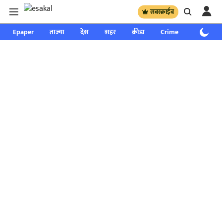
सबस्क्राईब
Epaper
ताज्या
देश
शहर
क्रीडा
Crime
साप्ताहिक