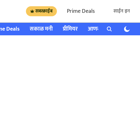
Prime Deals
साईन इन
सबस्क्राईब
me Deals
सकाळ मनी
प्रीमियर
आणखी
राशी भविष्य