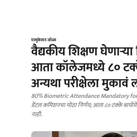
एज्युकेशन जॉब्स
वैद्यकीय शिक्षण घेणाऱ्या 
आता कॉलेजमध्ये ८० टक्क
अन्यथा परीक्षेला मुकावं 
80% Biometric Attendance Mandatory for PG St
डेंटल कमिशनचा मोठा निर्णय; आता ८० टक्के बायोमेट्
नाही.