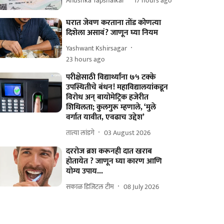
Anushka Tapshalkar
17 hours ago
घरात जेवण करताना तोंड कोणत्या
दिशेला असावं? जाणून घ्या नियम
Yashwant Kshirsagar
23 hours ago
परीक्षेसाठी विद्यार्थ्यांना ७५ टक्के
उपस्थितीचे बंधन! महाविद्यालयांकडून
विरोध अन्‌ बायोमेट्रिक हजेरीत
शिथिलता; कुलगुरू म्हणाले, ‘मुले
वर्गात यावीत, एवढाच उद्देश’
तात्या लांडगे
03 August 2026
दररोज ब्रश करूनही दात खराब
होतायेत ? जाणून घ्या कारण आणि
योग्य उपाय...
सकाळ डिजिटल टीम
08 July 2026