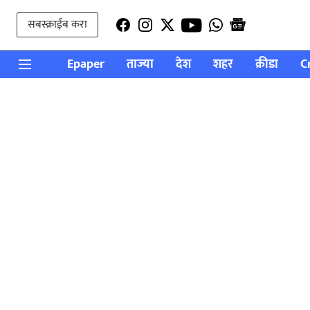
सबस्क्राईब करा
Epaper
ताज्या
देश
शहर
क्रीडा
C