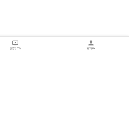
लाईव्ह TV
सकाळ+