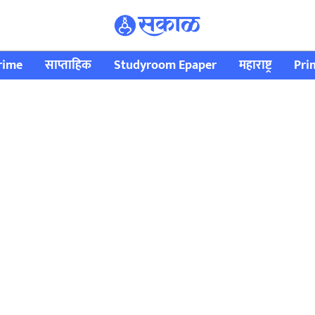
rime
साप्ताहिक
Studyroom Epaper
महाराष्ट्र
Pri