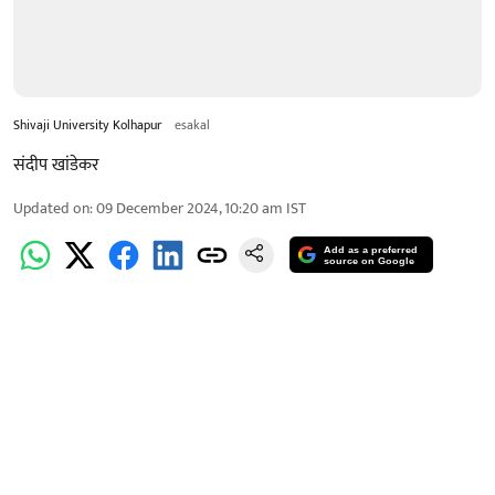
Shivaji University Kolhapur
esakal
संदीप खांडेकर
Updated on
:
09 December 2024, 10:20 am
IST
Add as a preferred
source on Google