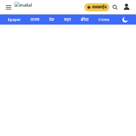
सबस्क्राईब
Epaper
ताज्या
देश
शहर
क्रीडा
Crime
साप्ताहिक