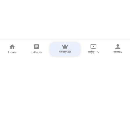
सबस्क्राईब
Home
E-Paper
लाईव्ह TV
सकाळ+
⌄
Marathi News
⌄
About Esakal