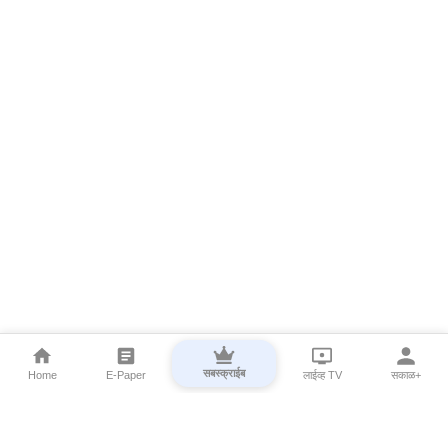
सबस्क्राईब
Home
E-Paper
लाईव्ह TV
सकाळ+