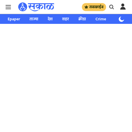
सबस्क्राईब
Epaper
ताज्या
देश
शहर
क्रीडा
Crime
साप्ताहिक