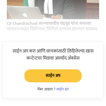
CJI Chandrachud: सरन्यायाधीश चंद्रचूड यांना सपाच्या
खासदाराकडून शिवीगाळ; व्हिडिओ व्हायरल झाल्यानं खळबळ
साईन अप करा आणि वाचकांसाठी लिहिलेल्या खास
कन्टेन्टचा मिळवा अमर्याद ॲक्सेस
साईन अप
मेंबर आहात ?
साईन इन