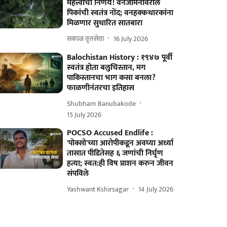
महत्त्वाचा निर्णय! वनजमिनीवरील
पिकांची स्वतंत्र नोंद; वनहक्कधारकांना
मिळणार सुधारित सातबारा
सकाळ वृत्तसेवा
16 July 2026
Balochistan History : १९४७ पूर्वी
स्वतंत्र होता बलुचिस्तान, मग
पाकिस्तानचा भाग कसा बनला?
फाळणीनंतरचा इतिहास
Shubham Banubakode
15 July 2026
POCSO Accused Endlife :
'पोक्सो'च्या आरोपीकडून अवघ्या अर्ध्या
तासात पीडितेसह ६ जणांची निर्घृण
हत्या; स्वत:ही विष प्राशन करुन जीवन
संपविले
Yashwant Kshirsagar
14 July 2026