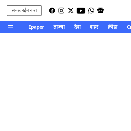
सबस्क्राईब करा
Epaper
ताज्या
देश
शहर
क्रीडा
C