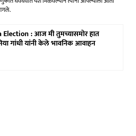
णुकीत घवघवीत यश मिळवल्याने त्यांना आपल्याला आता
ागले.
Election : आज मी तुमच्यासमोर हात
निया गांधी यांनी केले भावनिक आवाहन