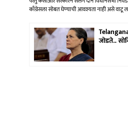
परंतु केसीआर सरकारने सलग दोन विधानसभा निवड
काँग्रेसला सोबत घेण्याची आवश्यता नाही असे वाटू ल
Telangana 
जोडते.. सो