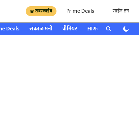
Prime Deals
साईन इन
सबस्क्राईब
me Deals
सकाळ मनी
प्रीमियर
आणखी
राशी भविष्य