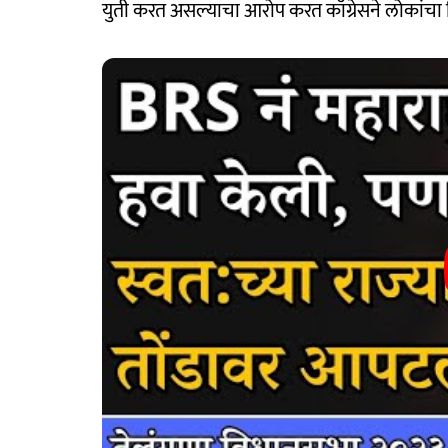
युती करत असल्याचा आरोप करत काँग्रेसने लोकांचा