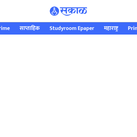
rime
साप्ताहिक
Studyroom Epaper
महाराष्ट्र
Pri