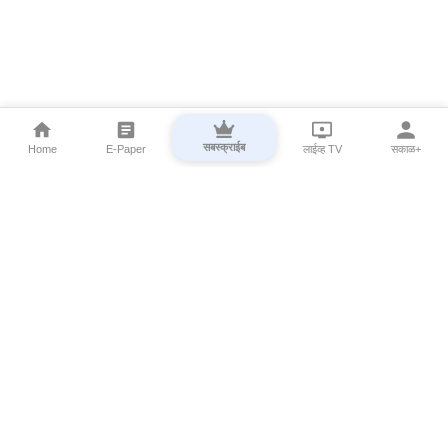
सबस्क्राईब
Home
E-Paper
लाईव्ह TV
सकाळ+
⌄
Marathi News
⌄
About Esakal
⌄
Digital Products