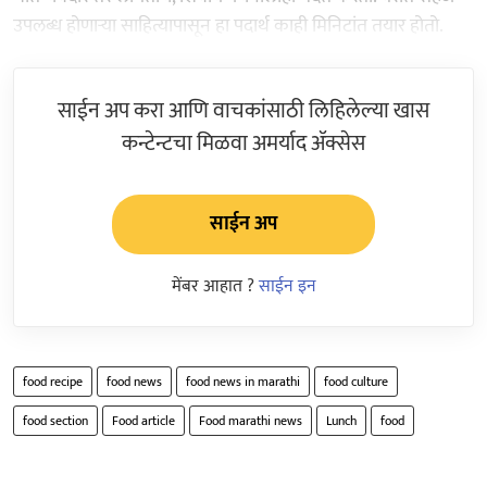
उपलब्ध होणाऱ्या साहित्यापासून हा पदार्थ काही मिनिटांत तयार होतो.
साईन अप करा आणि वाचकांसाठी लिहिलेल्या खास
कन्टेन्टचा मिळवा अमर्याद ॲक्सेस
साईन अप
मेंबर आहात ?
साईन इन
food recipe
food news
food news in marathi
food culture
food section
Food article
Food marathi news
Lunch
food