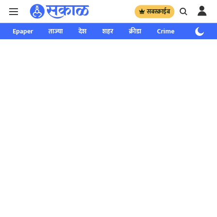
सबस्क्राईब
Epaper
ताज्या
देश
शहर
क्रीडा
Crime
साप्ताहिक