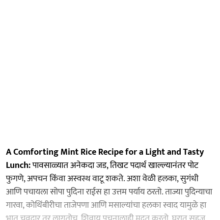
A Comforting Mint Rice Recipe for a Light and Tasty
Lunch:
पावसाळ्यात अनेकदा जड, तिखट पदार्थ खाल्ल्यानंतर पोट
फुगणे, अपचन किंवा अस्वस्थ वाटू शकते. अशा वेळी हलका, सुगंधी
आणि पचायला सोपा पुदिना राईस हा उत्तम पर्याय ठरतो. ताज्या पुदिन्याचा
गारवा, कोथिंबीरीचा ताजेपणा आणि मसाल्यांचा हलका स्वाद यामुळे हा
भात चवदार तर लागतोच, शिवाय पचनालाही मदत करतो. घरात सहज