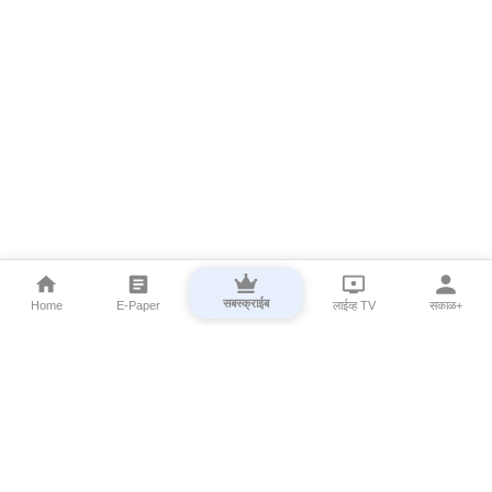
सबस्क्राईब
Home
E-Paper
लाईव्ह TV
सकाळ+